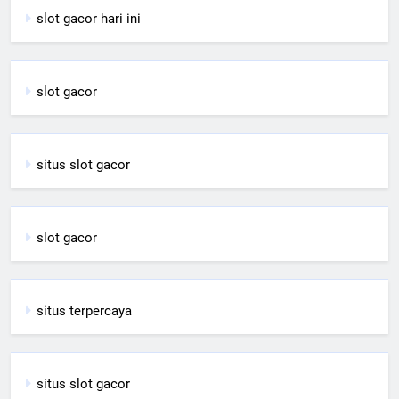
slot gacor hari ini
slot gacor
situs slot gacor
slot gacor
situs terpercaya
situs slot gacor