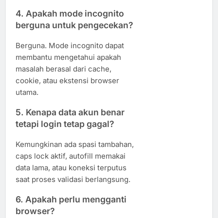
4. Apakah mode incognito
berguna untuk pengecekan?
Berguna. Mode incognito dapat
membantu mengetahui apakah
masalah berasal dari cache,
cookie, atau ekstensi browser
utama.
5. Kenapa data akun benar
tetapi login tetap gagal?
Kemungkinan ada spasi tambahan,
caps lock aktif, autofill memakai
data lama, atau koneksi terputus
saat proses validasi berlangsung.
6. Apakah perlu mengganti
browser?