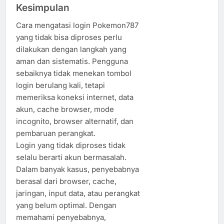
Kesimpulan
Cara mengatasi login Pokemon787
yang tidak bisa diproses perlu
dilakukan dengan langkah yang
aman dan sistematis. Pengguna
sebaiknya tidak menekan tombol
login berulang kali, tetapi
memeriksa koneksi internet, data
akun, cache browser, mode
incognito, browser alternatif, dan
pembaruan perangkat.
Login yang tidak diproses tidak
selalu berarti akun bermasalah.
Dalam banyak kasus, penyebabnya
berasal dari browser, cache,
jaringan, input data, atau perangkat
yang belum optimal. Dengan
memahami penyebabnya,