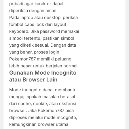
pribadi agar karakter dapat
diperiksa dengan aman.
Pada laptop atau desktop, periksa
tombol caps lock dan layout
keyboard. Jika password memakai
simbol tertentu, pastikan simbol
yang diketik sesuai. Dengan data
yang benar, proses login
Pokemon787 memiliki peluang
lebih besar untuk berjalan normal.
Gunakan Mode Incognito
atau Browser Lain
Mode incognito dapat membantu
menguji apakah masalah berasal
dari cache, cookie, atau ekstensi
browser. Jika Pokemon787 bisa
diproses melalui mode incognito,
kemungkinan browser utama