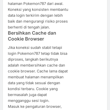
halaman Pokemon787 dari awal.
Koneksi yang konsisten membantu
data login terkirim dengan lebih
baik dan mengurangi risiko proses
berhenti di tengah jalan.
Bersihkan Cache dan
Cookie Browser
Jika koneksi sudah stabil tetapi
login Pokemon787 tetap tidak bisa
diproses, langkah berikutnya
adalah membersihkan cache dan
cookie browser. Cache lama dapat
membuat halaman menampilkan
data yang tidak sesuai dengan
kondisi terbaru. Cookie yang
bermasalah juga dapat
mengganggu sesi login.
Masuk ke pengaturan browser,