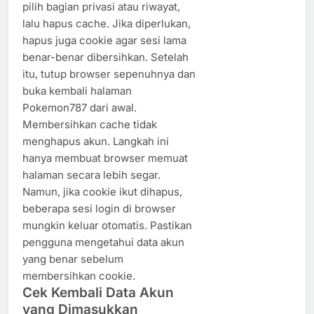
pilih bagian privasi atau riwayat,
lalu hapus cache. Jika diperlukan,
hapus juga cookie agar sesi lama
benar-benar dibersihkan. Setelah
itu, tutup browser sepenuhnya dan
buka kembali halaman
Pokemon787 dari awal.
Membersihkan cache tidak
menghapus akun. Langkah ini
hanya membuat browser memuat
halaman secara lebih segar.
Namun, jika cookie ikut dihapus,
beberapa sesi login di browser
mungkin keluar otomatis. Pastikan
pengguna mengetahui data akun
yang benar sebelum
membersihkan cookie.
Cek Kembali Data Akun
yang Dimasukkan