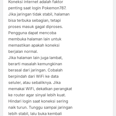
Koneksi internet adalah faktor
penting saat login Pokemon787.
Jika jaringan tidak stabil, halaman
bisa terbuka sebagian, tetapi
proses masuk gagal diproses.
Pengguna dapat mencoba
membuka halaman lain untuk
memastikan apakah koneksi
berjalan normal.
Jika halaman lain juga lambat,
berarti masalah kemungkinan
berasal dari jaringan. Cobalah
berpindah dari WiFi ke data
seluler, atau sebaliknya. Jika
memakai WiFi, dekatkan perangkat
ke router agar sinyal lebih kuat.
Hindari login saat koneksi sering
naik turun. Tunggu sampai jaringan
lebih stabil, lalu buka kembali