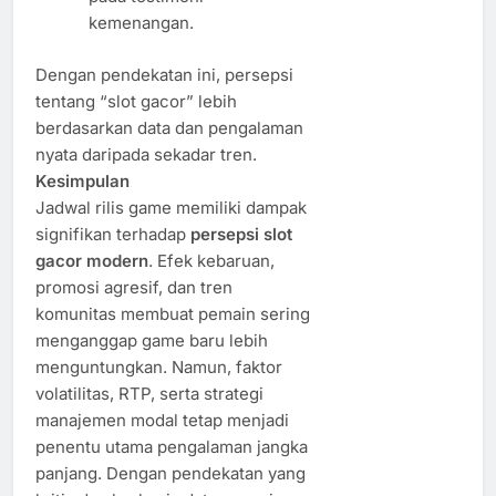
kemenangan.
Dengan pendekatan ini, persepsi
tentang “slot gacor” lebih
berdasarkan data dan pengalaman
nyata daripada sekadar tren.
Kesimpulan
Jadwal rilis game memiliki dampak
signifikan terhadap
persepsi slot
gacor modern
. Efek kebaruan,
promosi agresif, dan tren
komunitas membuat pemain sering
menganggap game baru lebih
menguntungkan. Namun, faktor
volatilitas, RTP, serta strategi
manajemen modal tetap menjadi
penentu utama pengalaman jangka
panjang. Dengan pendekatan yang