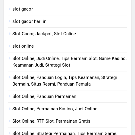
slot gacor
slot gacor hari ini
Slot Gacor, Jackpot, Slot Online
slot online
Slot Online, Judi Online, Tips Bermain Slot, Game Kasino,
Keamanan Judi, Strategi Slot
Slot Online, Panduan Login, Tips Keamanan, Strategi
Bermain, Situs Resmi, Panduan Pemula
Slot Online, Panduan Permainan
Slot Online, Permainan Kasino, Judi Online
Slot Online, RTP Slot, Permainan Gratis
Slot Online, Strategi Permainan, Tips Bermain Game,