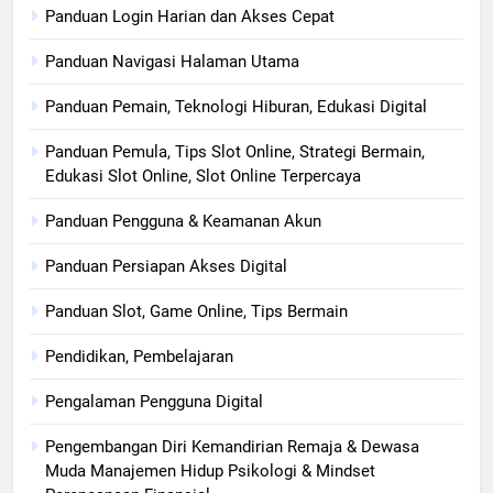
Panduan Login Harian dan Akses Cepat
Panduan Navigasi Halaman Utama
Panduan Pemain, Teknologi Hiburan, Edukasi Digital
Panduan Pemula, Tips Slot Online, Strategi Bermain,
Edukasi Slot Online, Slot Online Terpercaya
Panduan Pengguna & Keamanan Akun
Panduan Persiapan Akses Digital
Panduan Slot, Game Online, Tips Bermain
Pendidikan, Pembelajaran
Pengalaman Pengguna Digital
Pengembangan Diri Kemandirian Remaja & Dewasa
Muda Manajemen Hidup Psikologi & Mindset