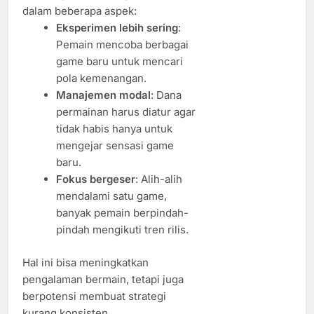
dalam beberapa aspek:
Eksperimen lebih sering
:
Pemain mencoba berbagai
game baru untuk mencari
pola kemenangan.
Manajemen modal
: Dana
permainan harus diatur agar
tidak habis hanya untuk
mengejar sensasi game
baru.
Fokus bergeser
: Alih-alih
mendalami satu game,
banyak pemain berpindah-
pindah mengikuti tren rilis.
Hal ini bisa meningkatkan
pengalaman bermain, tetapi juga
berpotensi membuat strategi
kurang konsisten.