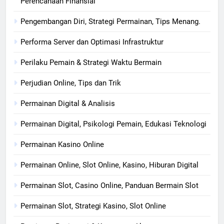
Perencanaan Finansial
Pengembangan Diri, Strategi Permainan, Tips Menang.
Performa Server dan Optimasi Infrastruktur
Perilaku Pemain & Strategi Waktu Bermain
Perjudian Online, Tips dan Trik
Permainan Digital & Analisis
Permainan Digital, Psikologi Pemain, Edukasi Teknologi
Permainan Kasino Online
Permainan Online, Slot Online, Kasino, Hiburan Digital
Permainan Slot, Casino Online, Panduan Bermain Slot
Permainan Slot, Strategi Kasino, Slot Online