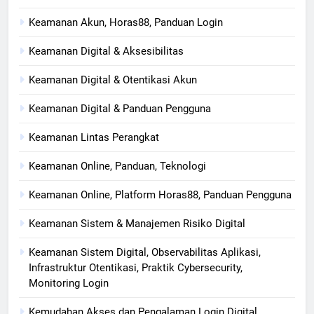
Keamanan Akun, Horas88, Panduan Login
Keamanan Digital & Aksesibilitas
Keamanan Digital & Otentikasi Akun
Keamanan Digital & Panduan Pengguna
Keamanan Lintas Perangkat
Keamanan Online, Panduan, Teknologi
Keamanan Online, Platform Horas88, Panduan Pengguna
Keamanan Sistem & Manajemen Risiko Digital
Keamanan Sistem Digital, Observabilitas Aplikasi,
Infrastruktur Otentikasi, Praktik Cybersecurity,
Monitoring Login
Kemudahan Akses dan Pengalaman Login Digital