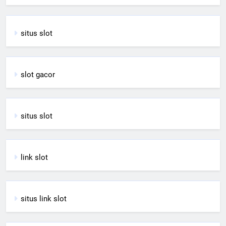
situs slot
slot gacor
situs slot
link slot
situs link slot