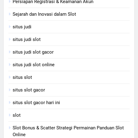
Persiapan Registrasi & Keamanan Akun
Sejarah dan Inovasi dalam Slot
situs judi
situs judi slot
situs judi slot gacor
situs judi slot online
situs slot
situs slot gacor
situs slot gacor hari ini
slot
Slot Bonus & Scatter Strategi Permainan Panduan Slot
Online