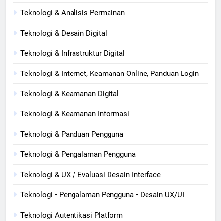
Teknologi & Analisis Permainan
Teknologi & Desain Digital
Teknologi & Infrastruktur Digital
Teknologi & Internet, Keamanan Online, Panduan Login
Teknologi & Keamanan Digital
Teknologi & Keamanan Informasi
Teknologi & Panduan Pengguna
Teknologi & Pengalaman Pengguna
Teknologi & UX / Evaluasi Desain Interface
Teknologi • Pengalaman Pengguna • Desain UX/UI
Teknologi Autentikasi Platform