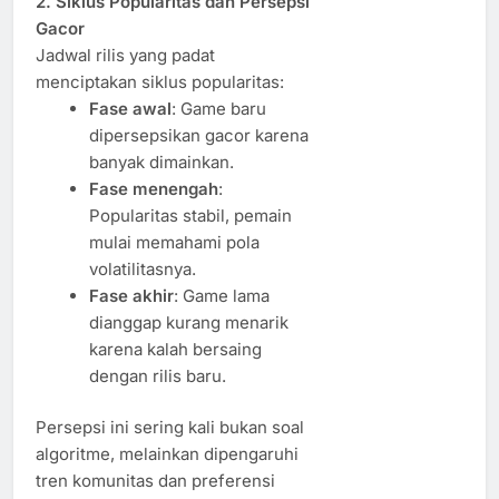
2. Siklus Popularitas dan Persepsi
Gacor
Jadwal rilis yang padat
menciptakan siklus popularitas:
Fase awal
: Game baru
dipersepsikan gacor karena
banyak dimainkan.
Fase menengah
:
Popularitas stabil, pemain
mulai memahami pola
volatilitasnya.
Fase akhir
: Game lama
dianggap kurang menarik
karena kalah bersaing
dengan rilis baru.
Persepsi ini sering kali bukan soal
algoritme, melainkan dipengaruhi
tren komunitas dan preferensi