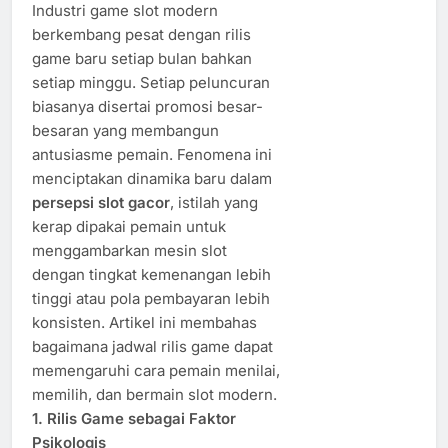
Industri game slot modern
berkembang pesat dengan rilis
game baru setiap bulan bahkan
setiap minggu. Setiap peluncuran
biasanya disertai promosi besar-
besaran yang membangun
antusiasme pemain. Fenomena ini
menciptakan dinamika baru dalam
persepsi slot gacor
, istilah yang
kerap dipakai pemain untuk
menggambarkan mesin slot
dengan tingkat kemenangan lebih
tinggi atau pola pembayaran lebih
konsisten. Artikel ini membahas
bagaimana jadwal rilis game dapat
memengaruhi cara pemain menilai,
memilih, dan bermain slot modern.
1. Rilis Game sebagai Faktor
Psikologis