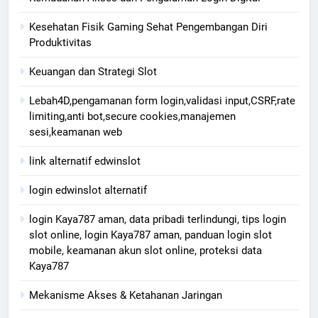
Kesehatan Fisik Gaming Sehat Pengembangan Diri
Produktivitas
Keuangan dan Strategi Slot
Lebah4D,pengamanan form login,validasi input,CSRF,rate
limiting,anti bot,secure cookies,manajemen
sesi,keamanan web
link alternatif edwinslot
login edwinslot alternatif
login Kaya787 aman, data pribadi terlindungi, tips login
slot online, login Kaya787 aman, panduan login slot
mobile, keamanan akun slot online, proteksi data
Kaya787
Mekanisme Akses & Ketahanan Jaringan