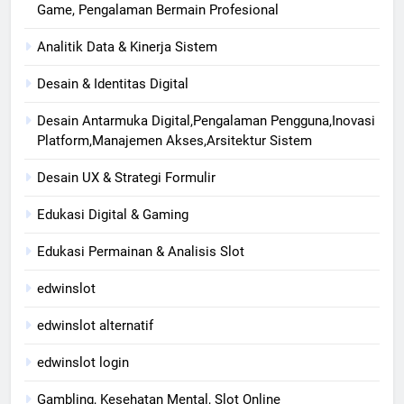
Game, Pengalaman Bermain Profesional
Analitik Data & Kinerja Sistem
Desain & Identitas Digital
Desain Antarmuka Digital,Pengalaman Pengguna,Inovasi
Platform,Manajemen Akses,Arsitektur Sistem
Desain UX & Strategi Formulir
Edukasi Digital & Gaming
Edukasi Permainan & Analisis Slot
edwinslot
edwinslot alternatif
edwinslot login
Gambling, Kesehatan Mental, Slot Online