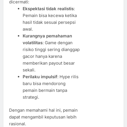
dicermati:
Ekspektasi tidak realistis
:
Pemain bisa kecewa ketika
hasil tidak sesuai persepsi
awal.
Kurangnya pemahaman
volatilitas
: Game dengan
risiko tinggi sering dianggap
gacor hanya karena
memberikan payout besar
sekali.
Perilaku impulsif
: Hype rilis
baru bisa mendorong
pemain bermain tanpa
strategi.
Dengan memahami hal ini, pemain
dapat mengambil keputusan lebih
rasional.