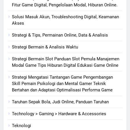
Fitur Game Digital, Pengelolaan Modal, Hiburan Online.
Solusi Masuk Akun, Troubleshooting Digital, Keamanan
Akses
Strategi & Tips, Permainan Online, Data & Analisis
Strategi Bermain & Analisis Waktu
Strategi Bermain Slot Panduan Slot Pemula Manajemen
Modal Game Tips Hiburan Digital Edukasi Game Online
Strategi Mengatasi Tantangan Game Pengembangan
Skill Pemain Psikologi dan Mental Gamer Teknik
Bertahan dan Adaptasi Optimalisasi Performa Game
Taruhan Sepak Bola, Judi Online, Panduan Taruhan
Technology > Gaming > Hardware & Accessories
Teknologi