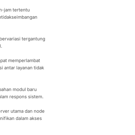
-jam tertentu
etidakseimbangan
bervariasi tergantung
.
apat memperlambat
i antar layanan tidak
ahan modul baru
lam respons sistem.
server utama dan node
nifikan dalam akses