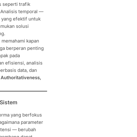
 seperti trafik
.Analisis temporal —
 yang efektif untuk
emukan solusi
ng.
g memahami kapan
uga berperan penting
mpak pada
efisiensi, analisis
erbasis data, dan
 Authoritativeness,
 Sistem
orma yang berfokus
bagaimana parameter
atensi — berubah
engembang dapat