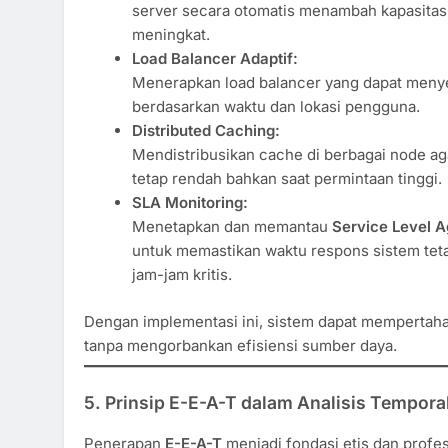
server secara otomatis menambah kapasitas
meningkat.
Load Balancer Adaptif:
Menerapkan load balancer yang dapat menyes
berdasarkan waktu dan lokasi pengguna.
Distributed Caching:
Mendistribusikan cache di berbagai node ag
tetap rendah bahkan saat permintaan tinggi.
SLA Monitoring:
Menetapkan dan memantau
Service Level 
untuk memastikan waktu respons sistem tet
jam-jam kritis.
Dengan implementasi ini, sistem dapat mempertaha
tanpa mengorbankan efisiensi sumber daya.
5. Prinsip E-E-A-T dalam Analisis Tempora
Penerapan
E-E-A-T
menjadi fondasi etis dan profes