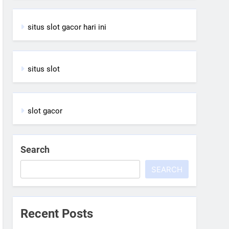
situs slot gacor hari ini
situs slot
slot gacor
Search
SEARCH
Recent Posts