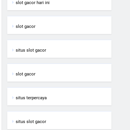
slot gacor hari ini
slot gacor
situs slot gacor
slot gacor
situs terpercaya
situs slot gacor