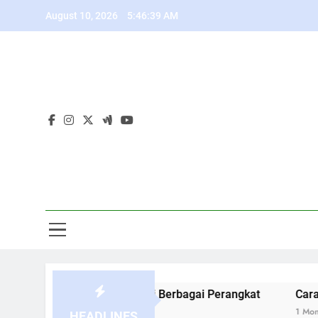
Skip
August 10, 2026
5:46:40 AM
to
content
IPL
Dapatkan P
pilan Responsif di Berbagai Perangkat
Cara Mengatasi
1 Month Ago
HEADLINES