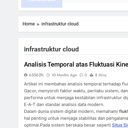
Home
infrastruktur cloud
infrastruktur cloud
Analisis Temporal atas Fluktuasi Kine
65562fc
10 Months Ago
0
8 Mins
Artikel ini membahas analisis temporal terhadap fluk
Gacor, menyoroti faktor waktu, perilaku sistem, 
performa untuk menjaga kestabilan infrastruktur dig
E-A-T dan standar analisis data modern.
Dalam dunia sistem digital modern, memahami
fluk
hal penting untuk menjaga stabilitas dan pengala
optimal.Pada sistem berskala besar seperti
Situs S