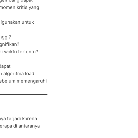
momen kritis yang
 digunakan untuk
nggi?
gnifikan?
i waktu tertentu?
dapat
 algoritma load
 sebelum memengaruhi
ya terjadi karena
erapa di antaranya