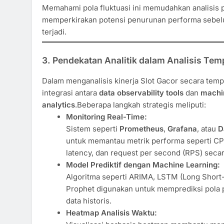
Memahami pola fluktuasi ini memudahkan analisis p
memperkirakan potensi penurunan performa sebe
terjadi.
3. Pendekatan Analitik dalam Analisis Tem
Dalam menganalisis kinerja Slot Gacor secara temp
integrasi antara
data observability tools
dan
machi
analytics
.Beberapa langkah strategis meliputi:
Monitoring Real-Time:
Sistem seperti
Prometheus
,
Grafana
, atau
D
untuk memantau metrik performa seperti CP
latency, dan request per second (RPS) seca
Model Prediktif dengan Machine Learning:
Algoritma seperti ARIMA, LSTM (Long Short
Prophet digunakan untuk memprediksi pola 
data historis.
Heatmap Analisis Waktu: