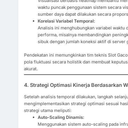
Visualisasi berbasis heatmap membantu meng
waktu puncak penggunaan sistem secara visu
sumber daya dapat dilakukan secara propors
Korelasi Variabel Temporal:
Analisis ini menghubungkan variabel waktu
performa, misalnya membandingkan peningka
sibuk dengan jumlah koneksi aktif di server 
Pendekatan ini memungkinkan tim teknis Slot Gac
pola fluktuasi secara holistik dan membuat keputu
akurat.
4. Strategi Optimasi Kinerja Berdasarkan 
Setelah analisis temporal dilakukan, langkah selanj
mengimplementasikan strategi optimasi sesuai hasi
strategi utama meliputi:
Auto-Scaling Dinamis:
Menggunakan sistem auto-scaling pada infra