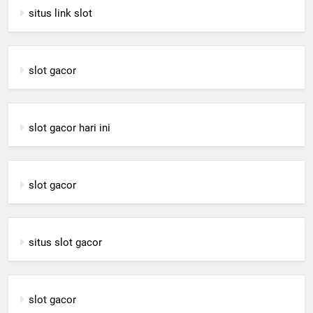
situs link slot
slot gacor
slot gacor hari ini
slot gacor
situs slot gacor
slot gacor