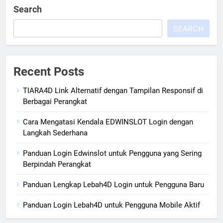
Search
SEARCH
Recent Posts
TIARA4D Link Alternatif dengan Tampilan Responsif di
Berbagai Perangkat
Cara Mengatasi Kendala EDWINSLOT Login dengan
Langkah Sederhana
Panduan Login Edwinslot untuk Pengguna yang Sering
Berpindah Perangkat
Panduan Lengkap Lebah4D Login untuk Pengguna Baru
Panduan Login Lebah4D untuk Pengguna Mobile Aktif