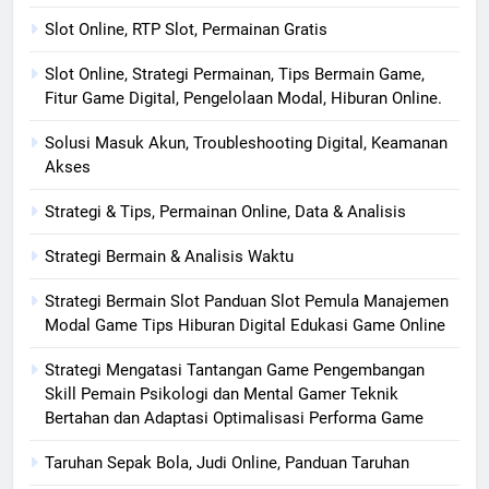
Slot Online, RTP Slot, Permainan Gratis
Slot Online, Strategi Permainan, Tips Bermain Game,
Fitur Game Digital, Pengelolaan Modal, Hiburan Online.
Solusi Masuk Akun, Troubleshooting Digital, Keamanan
Akses
Strategi & Tips, Permainan Online, Data & Analisis
Strategi Bermain & Analisis Waktu
Strategi Bermain Slot Panduan Slot Pemula Manajemen
Modal Game Tips Hiburan Digital Edukasi Game Online
Strategi Mengatasi Tantangan Game Pengembangan
Skill Pemain Psikologi dan Mental Gamer Teknik
Bertahan dan Adaptasi Optimalisasi Performa Game
Taruhan Sepak Bola, Judi Online, Panduan Taruhan