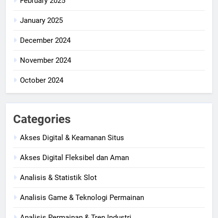
February 2025
January 2025
December 2024
November 2024
October 2024
Categories
Akses Digital & Keamanan Situs
Akses Digital Fleksibel dan Aman
Analisis & Statistik Slot
Analisis Game & Teknologi Permainan
Analisis Permainan & Tren Industri