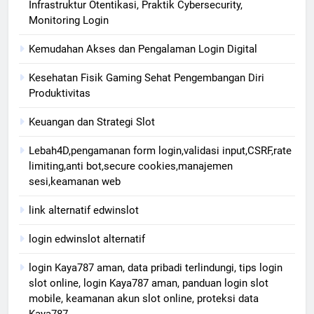
Infrastruktur Otentikasi, Praktik Cybersecurity,
Monitoring Login
Kemudahan Akses dan Pengalaman Login Digital
Kesehatan Fisik Gaming Sehat Pengembangan Diri
Produktivitas
Keuangan dan Strategi Slot
Lebah4D,pengamanan form login,validasi input,CSRF,rate
limiting,anti bot,secure cookies,manajemen
sesi,keamanan web
link alternatif edwinslot
login edwinslot alternatif
login Kaya787 aman, data pribadi terlindungi, tips login
slot online, login Kaya787 aman, panduan login slot
mobile, keamanan akun slot online, proteksi data
Kaya787