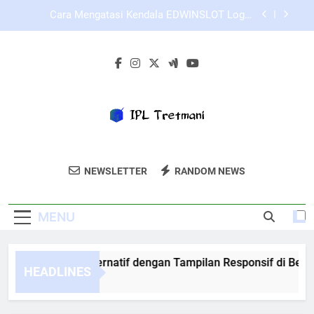
Skip
Panduan Login Edwinslot untuk Pengguna yang
to
Sering Berpindah Perangkat
content
Panduan Lengkap Lebah4D Login untuk Pengguna
Baru
TIARA4D Link Alternatif dengan Tampilan
Responsif di Berbagai Perangkat
Cara Mengatasi Kendala EDWINSLOT Login
dengan Langkah Sederhana
Panduan Login Edwinslot untuk Pengguna yang
Sering Berpindah Perangkat
IPL Tretmani
Dapatkan Perawatan IPL Terbaik Untuk Kulit
Panduan Lengkap Lebah4D Login untuk Pengguna
NEWSLETTER
RANDOM NEWS
Baru
Anda Di IPL Tretmani.
MENU
ARA4D Link Alternatif dengan Tampilan Responsif di Berbaga
HEADLINES
Weeks Ago