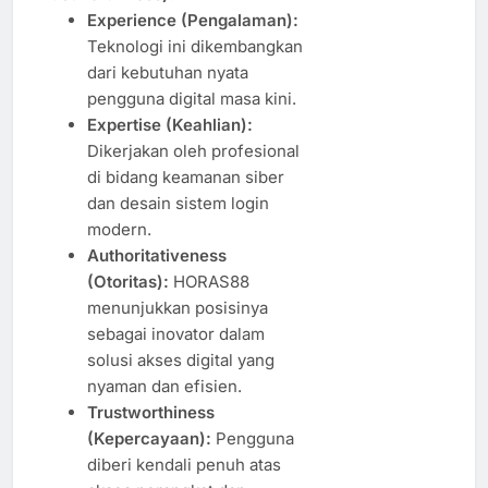
Experience (Pengalaman):
Teknologi ini dikembangkan
dari kebutuhan nyata
pengguna digital masa kini.
Expertise (Keahlian):
Dikerjakan oleh profesional
di bidang keamanan siber
dan desain sistem login
modern.
Authoritativeness
(Otoritas):
HORAS88
menunjukkan posisinya
sebagai inovator dalam
solusi akses digital yang
nyaman dan efisien.
Trustworthiness
(Kepercayaan):
Pengguna
diberi kendali penuh atas