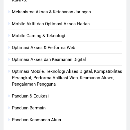
Mekanisme Akses & Ketahanan Jaringan
Mobile Aktif dan Optimasi Akses Harian
Mobile Gaming & Teknologi
Optimasi Akses & Performa Web
Optimasi Akses dan Keamanan Digital
Optimasi Mobile, Teknologi Akses Digital, Kompatibilitas
Perangkat, Performa Aplikasi Web, Keamanan Akses,
Pengalaman Pengguna
Panduan & Edukasi
Panduan Bermain
Panduan Keamanan Akun