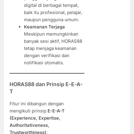
digital di berbagai tempat,
baik itu profesional, pelajar,
maupun pengguna umum.
Keamanan Terjaga
Meskipun memungkinkan
banyak sesi aktif, HORAS88
tetap menjaga keamanan
dengan verifikasi dan
notifikasi otomatis.
HORAS88 dan Prinsip E-E-A-
T
Fitur ini dibangun dengan
mengikuti prinsip
E-E-A-T
(Experience, Expertise,
Authoritativeness,
Trustworthiness)
: