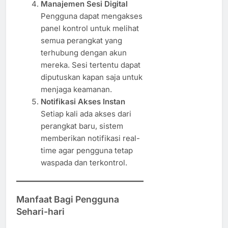
Manajemen Sesi Digital
Pengguna dapat mengakses
panel kontrol untuk melihat
semua perangkat yang
terhubung dengan akun
mereka. Sesi tertentu dapat
diputuskan kapan saja untuk
menjaga keamanan.
Notifikasi Akses Instan
Setiap kali ada akses dari
perangkat baru, sistem
memberikan notifikasi real-
time agar pengguna tetap
waspada dan terkontrol.
Manfaat Bagi Pengguna
Sehari-hari