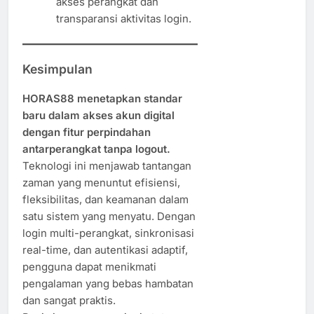
akses perangkat dan
transparansi aktivitas login.
Kesimpulan
HORAS88 menetapkan standar
baru dalam akses akun digital
dengan fitur perpindahan
antarperangkat tanpa logout.
Teknologi ini menjawab tantangan
zaman yang menuntut efisiensi,
fleksibilitas, dan keamanan dalam
satu sistem yang menyatu. Dengan
login multi-perangkat, sinkronisasi
real-time, dan autentikasi adaptif,
pengguna dapat menikmati
pengalaman yang bebas hambatan
dan sangat praktis.