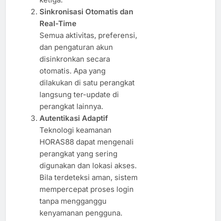
Sinkronisasi Otomatis dan
Real-Time
Semua aktivitas, preferensi,
dan pengaturan akun
disinkronkan secara
otomatis. Apa yang
dilakukan di satu perangkat
langsung ter-update di
perangkat lainnya.
Autentikasi Adaptif
Teknologi keamanan
HORAS88 dapat mengenali
perangkat yang sering
digunakan dan lokasi akses.
Bila terdeteksi aman, sistem
mempercepat proses login
tanpa mengganggu
kenyamanan pengguna.