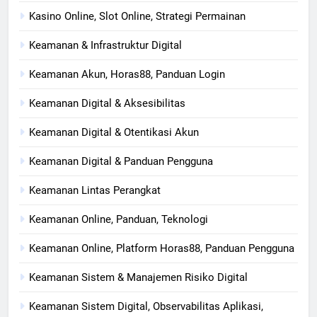
Kasino Online, Slot Online, Strategi Permainan
Keamanan & Infrastruktur Digital
Keamanan Akun, Horas88, Panduan Login
Keamanan Digital & Aksesibilitas
Keamanan Digital & Otentikasi Akun
Keamanan Digital & Panduan Pengguna
Keamanan Lintas Perangkat
Keamanan Online, Panduan, Teknologi
Keamanan Online, Platform Horas88, Panduan Pengguna
Keamanan Sistem & Manajemen Risiko Digital
Keamanan Sistem Digital, Observabilitas Aplikasi,