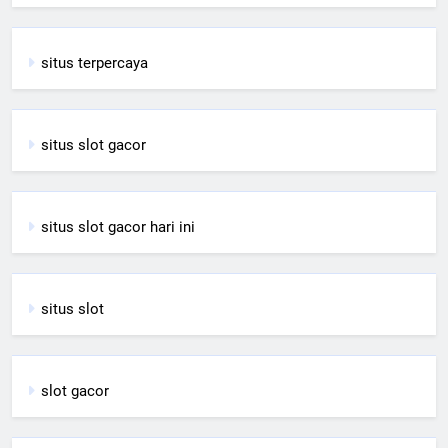
situs terpercaya
situs slot gacor
situs slot gacor hari ini
situs slot
slot gacor