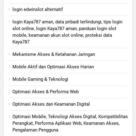
login edwinslot alternatif
login Kaya787 aman, data pribadi terlindungi, tips login
slot online, login Kaya787 aman, panduan login slot
mobile, keamanan akun slot online, proteksi data
Kaya787
Mekanisme Akses & Ketahanan Jaringan
Mobile Aktif dan Optimasi Akses Harian
Mobile Gaming & Teknologi
Optimasi Akses & Performa Web
Optimasi Akses dan Keamanan Digital
Optimasi Mobile, Teknologi Akses Digital, Kompatibilitas
Perangkat, Performa Aplikasi Web, Keamanan Akses,
Pengalaman Pengguna