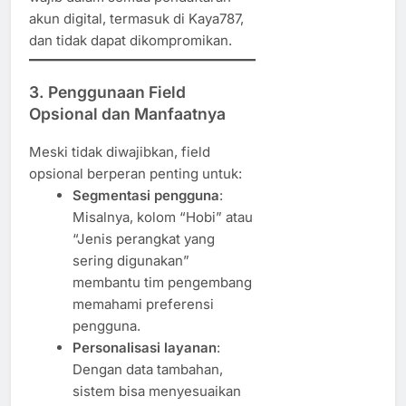
akun digital, termasuk di Kaya787,
dan tidak dapat dikompromikan.
3. Penggunaan Field
Opsional dan Manfaatnya
Meski tidak diwajibkan, field
opsional berperan penting untuk:
Segmentasi pengguna
:
Misalnya, kolom “Hobi” atau
“Jenis perangkat yang
sering digunakan”
membantu tim pengembang
memahami preferensi
pengguna.
Personalisasi layanan
:
Dengan data tambahan,
sistem bisa menyesuaikan