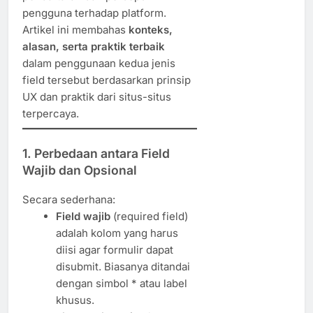
pengguna terhadap platform.
Artikel ini membahas
konteks,
alasan, serta praktik terbaik
dalam penggunaan kedua jenis
field tersebut berdasarkan prinsip
UX dan praktik dari situs-situs
terpercaya.
1. Perbedaan antara Field
Wajib dan Opsional
Secara sederhana:
Field wajib
(required field)
adalah kolom yang harus
diisi agar formulir dapat
disubmit. Biasanya ditandai
dengan simbol * atau label
khusus.