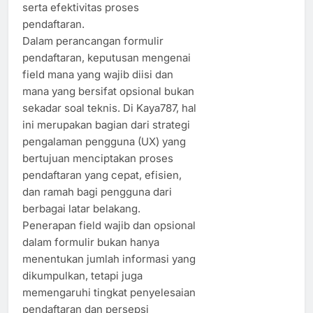
serta efektivitas proses
pendaftaran.
Dalam perancangan formulir
pendaftaran, keputusan mengenai
field mana yang wajib diisi dan
mana yang bersifat opsional bukan
sekadar soal teknis. Di Kaya787, hal
ini merupakan bagian dari strategi
pengalaman pengguna (UX) yang
bertujuan menciptakan proses
pendaftaran yang cepat, efisien,
dan ramah bagi pengguna dari
berbagai latar belakang.
Penerapan field wajib dan opsional
dalam formulir bukan hanya
menentukan jumlah informasi yang
dikumpulkan, tetapi juga
memengaruhi tingkat penyelesaian
pendaftaran dan persepsi