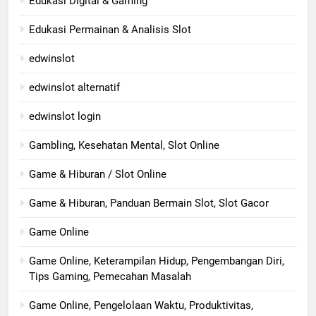
Edukasi Digital & Gaming
Edukasi Permainan & Analisis Slot
edwinslot
edwinslot alternatif
edwinslot login
Gambling, Kesehatan Mental, Slot Online
Game & Hiburan / Slot Online
Game & Hiburan, Panduan Bermain Slot, Slot Gacor
Game Online
Game Online, Keterampilan Hidup, Pengembangan Diri,
Tips Gaming, Pemecahan Masalah
Game Online, Pengelolaan Waktu, Produktivitas,