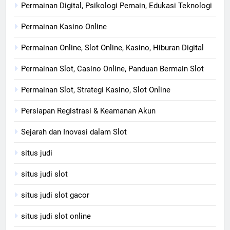
Permainan Digital, Psikologi Pemain, Edukasi Teknologi
Permainan Kasino Online
Permainan Online, Slot Online, Kasino, Hiburan Digital
Permainan Slot, Casino Online, Panduan Bermain Slot
Permainan Slot, Strategi Kasino, Slot Online
Persiapan Registrasi & Keamanan Akun
Sejarah dan Inovasi dalam Slot
situs judi
situs judi slot
situs judi slot gacor
situs judi slot online