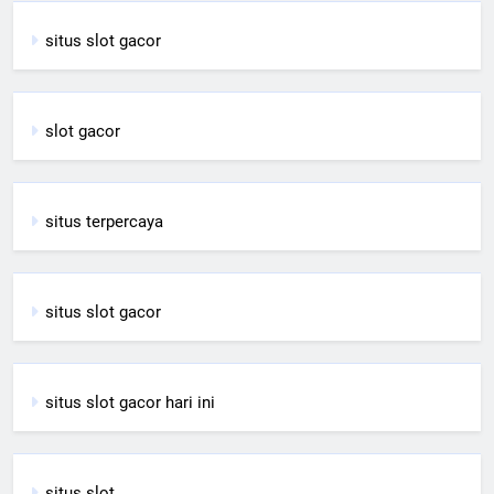
situs slot gacor
slot gacor
situs terpercaya
situs slot gacor
situs slot gacor hari ini
situs slot