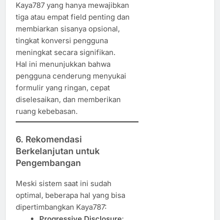
Kaya787 yang hanya mewajibkan
tiga atau empat field penting dan
membiarkan sisanya opsional,
tingkat konversi pengguna
meningkat secara signifikan.
Hal ini menunjukkan bahwa
pengguna cenderung menyukai
formulir yang ringan, cepat
diselesaikan, dan memberikan
ruang kebebasan.
6. Rekomendasi
Berkelanjutan untuk
Pengembangan
Meski sistem saat ini sudah
optimal, beberapa hal yang bisa
dipertimbangkan Kaya787:
Progressive Disclosure
: