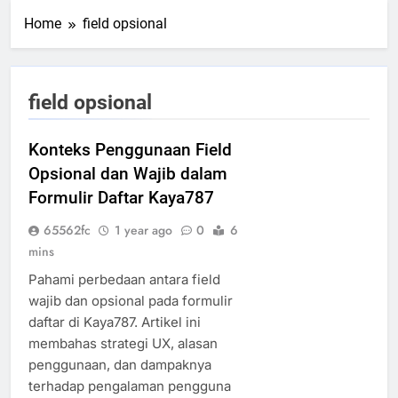
Home
field opsional
field opsional
Konteks Penggunaan Field
Opsional dan Wajib dalam
Formulir Daftar Kaya787
65562fc
1 year ago
0
6
mins
Pahami perbedaan antara field
wajib dan opsional pada formulir
daftar di Kaya787. Artikel ini
membahas strategi UX, alasan
penggunaan, dan dampaknya
terhadap pengalaman pengguna