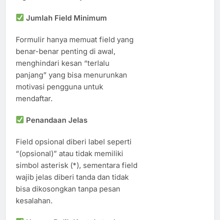
Jumlah Field Minimum
Formulir hanya memuat field yang
benar-benar penting di awal,
menghindari kesan “terlalu
panjang” yang bisa menurunkan
motivasi pengguna untuk
mendaftar.
Penandaan Jelas
Field opsional diberi label seperti
“(opsional)” atau tidak memiliki
simbol asterisk (*), sementara field
wajib jelas diberi tanda dan tidak
bisa dikosongkan tanpa pesan
kesalahan.