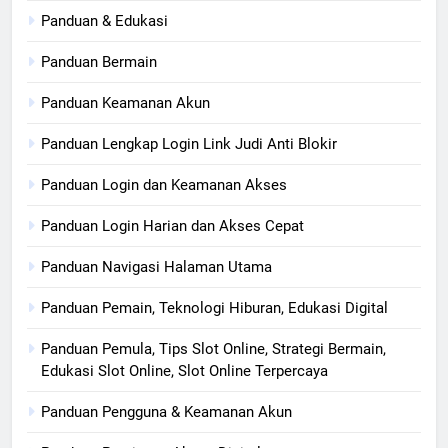
Panduan & Edukasi
Panduan Bermain
Panduan Keamanan Akun
Panduan Lengkap Login Link Judi Anti Blokir
Panduan Login dan Keamanan Akses
Panduan Login Harian dan Akses Cepat
Panduan Navigasi Halaman Utama
Panduan Pemain, Teknologi Hiburan, Edukasi Digital
Panduan Pemula, Tips Slot Online, Strategi Bermain,
Edukasi Slot Online, Slot Online Terpercaya
Panduan Pengguna & Keamanan Akun