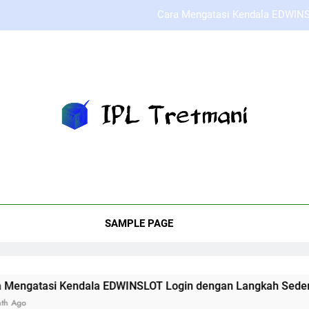
Cara Mengatasi Kendala EDWINS
Panduan Login Edwinslot untuk Peng
Panduan Lengka
TIARA4D Link Alternatif dengan Tam
Cara Mengatasi Kendala EDWINS
Panduan Login Edwinslot untuk Peng
 Tretmani
erawatan IPL Terbaik Untuk Kulit Anda Di IPL Tretmani.
Panduan Lengka
SAMPLE PAGE
 Kendala EDWINSLOT Login dengan Langkah Sederhana