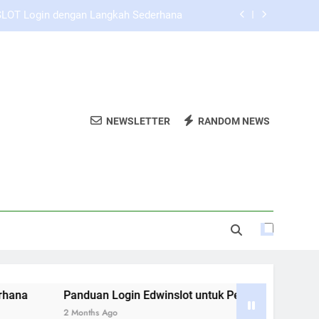
LOT Login dengan Langkah Sederhana
guna yang Sering Berpindah Perangkat
p Lebah4D Login untuk Pengguna Baru
pilan Responsif di Berbagai Perangkat
NEWSLETTER
RANDOM NEWS
LOT Login dengan Langkah Sederhana
guna yang Sering Berpindah Perangkat
p Lebah4D Login untuk Pengguna Baru
Panduan Login Edwinslot untuk Pengguna yang Sering Berpi
2 Months Ago