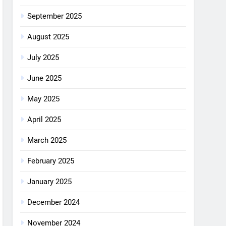
September 2025
August 2025
July 2025
June 2025
May 2025
April 2025
March 2025
February 2025
January 2025
December 2024
November 2024