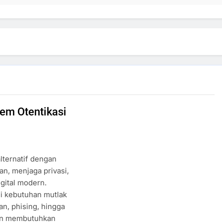
tem Otentikasi
ternatif dengan
n, menjaga privasi,
gital modern.
di kebutuhan mutlak
an, phising, hingga
in membutuhkan