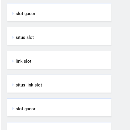
slot gacor
situs slot
link slot
situs link slot
slot gacor