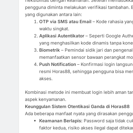
fleksibilitas dengan keamanan. Setelah memasukkan
pengguna diminta melakukan verifikasi tambahan.
yang digunakan antara lain:
OTP via SMS atau Email
– Kode rahasia yan
waktu singkat.
Aplikasi Autentikator
– Seperti Google Authe
yang menghasilkan kode dinamis tanpa konek
Biometrik
– Pemindai sidik jari dan pengena
memanfaatkan sensor bawaan perangkat mob
Push Notification
– Konfirmasi login langsung
resmi Horas88, sehingga pengguna bisa men
akses.
Kombinasi metode ini membuat login lebih aman t
aspek kenyamanan.
Keunggulan Sistem Otentikasi Ganda di Horas88
Ada beberapa manfaat nyata yang dirasakan pengg
Keamanan Berlapis:
Password saja tidak cu
faktor kedua, risiko akses ilegal dapat dite