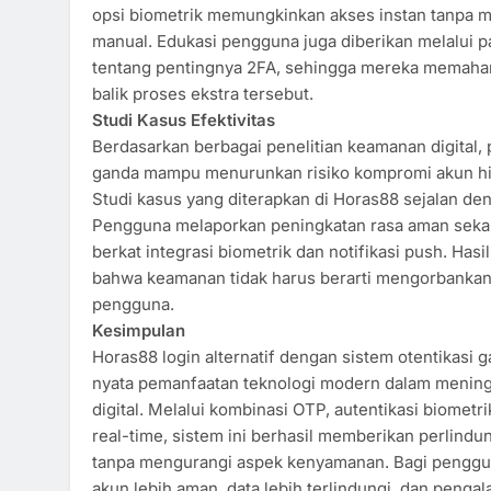
opsi biometrik memungkinkan akses instan tanpa 
manual. Edukasi pengguna juga diberikan melalui p
tentang pentingnya 2FA, sehingga mereka memahami
balik proses ekstra tersebut.
Studi Kasus Efektivitas
Berdasarkan berbagai penelitian keamanan digital, 
ganda mampu menurunkan risiko kompromi akun hin
Studi kasus yang diterapkan di Horas88 sejalan den
Pengguna melaporkan peningkatan rasa aman seka
berkat integrasi biometrik dan notifikasi push. Hasi
bahwa keamanan tidak harus berarti mengorbanka
pengguna.
Kesimpulan
Horas88 login alternatif dengan sistem otentikasi 
nyata pemanfaatan teknologi modern dalam menin
digital. Melalui kombinasi OTP, autentikasi biometrik
real-time, sistem ini berhasil memberikan perlind
tanpa mengurangi aspek kenyamanan. Bagi penggun
akun lebih aman, data lebih terlindungi, dan pengal