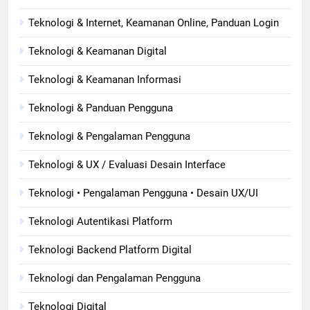
Teknologi & Internet, Keamanan Online, Panduan Login
Teknologi & Keamanan Digital
Teknologi & Keamanan Informasi
Teknologi & Panduan Pengguna
Teknologi & Pengalaman Pengguna
Teknologi & UX / Evaluasi Desain Interface
Teknologi • Pengalaman Pengguna • Desain UX/UI
Teknologi Autentikasi Platform
Teknologi Backend Platform Digital
Teknologi dan Pengalaman Pengguna
Teknologi Digital