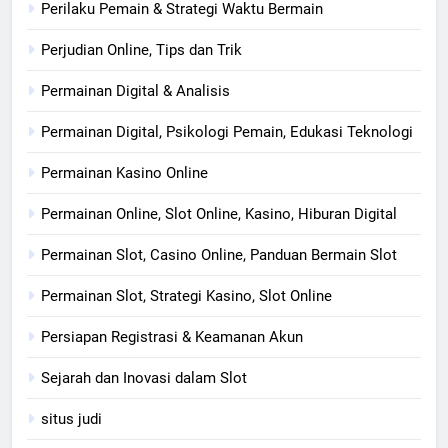
Perilaku Pemain & Strategi Waktu Bermain
Perjudian Online, Tips dan Trik
Permainan Digital & Analisis
Permainan Digital, Psikologi Pemain, Edukasi Teknologi
Permainan Kasino Online
Permainan Online, Slot Online, Kasino, Hiburan Digital
Permainan Slot, Casino Online, Panduan Bermain Slot
Permainan Slot, Strategi Kasino, Slot Online
Persiapan Registrasi & Keamanan Akun
Sejarah dan Inovasi dalam Slot
situs judi