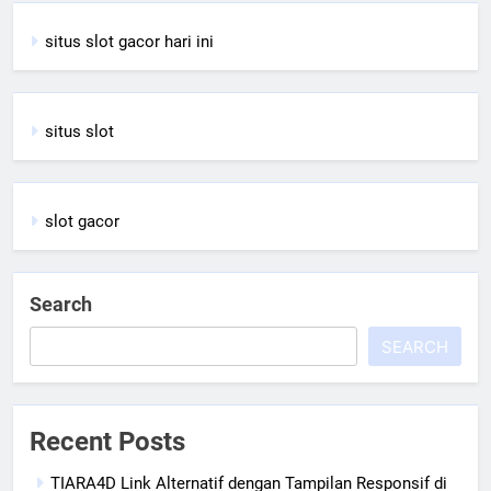
situs slot gacor hari ini
situs slot
slot gacor
Search
SEARCH
Recent Posts
TIARA4D Link Alternatif dengan Tampilan Responsif di