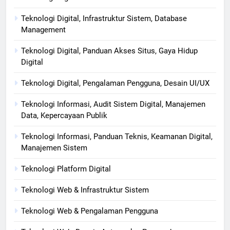
Teknologi Digital, Infrastruktur Sistem, Database
Management
Teknologi Digital, Panduan Akses Situs, Gaya Hidup
Digital
Teknologi Digital, Pengalaman Pengguna, Desain UI/UX
Teknologi Informasi, Audit Sistem Digital, Manajemen
Data, Kepercayaan Publik
Teknologi Informasi, Panduan Teknis, Keamanan Digital,
Manajemen Sistem
Teknologi Platform Digital
Teknologi Web & Infrastruktur Sistem
Teknologi Web & Pengalaman Pengguna