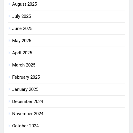
August 2025
July 2025
June 2025
May 2025
April 2025
March 2025
February 2025
January 2025
December 2024
November 2024
October 2024