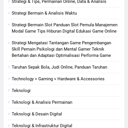
Strategi & Tips, Permainan Online, Data & Analisis
Strategi Bermain & Analisis Waktu
Strategi Bermain Slot Panduan Slot Pemula Manajemen
Modal Game Tips Hiburan Digital Edukasi Game Online
Strategi Mengatasi Tantangan Game Pengembangan
Skill Pemain Psikologi dan Mental Gamer Teknik
Bertahan dan Adaptasi Optimalisasi Performa Game
Taruhan Sepak Bola, Judi Online, Panduan Taruhan
Technology > Gaming > Hardware & Accessories
Teknologi
Teknologi & Analisis Permainan
Teknologi & Desain Digital
Teknologi & Infrastruktur Digital