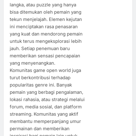
langka, atau puzzle yang hanya
bisa ditemukan oleh pemain yang
tekun menjelajah. Elemen kejutan
ini menciptakan rasa penasaran
yang kuat dan mendorong pemain
untuk terus mengeksplorasi lebih
jauh. Setiap penemuan baru
memberikan sensasi pencapaian
yang menyenangkan.
Komunitas game open world juga
turut berkontribusi terhadap
popularitas genre ini. Banyak
pemain yang berbagi pengalaman,
lokasi rahasia, atau strategi melalui
forum, media sosial, dan platform
streaming. Komunitas yang aktif
membantu memperpanjang umur
permainan dan memberikan
inspirasi bagi pemain lain untuk