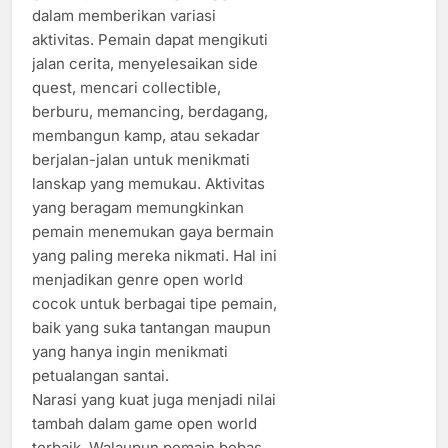
dalam memberikan variasi
aktivitas. Pemain dapat mengikuti
jalan cerita, menyelesaikan side
quest, mencari collectible,
berburu, memancing, berdagang,
membangun kamp, atau sekadar
berjalan-jalan untuk menikmati
lanskap yang memukau. Aktivitas
yang beragam memungkinkan
pemain menemukan gaya bermain
yang paling mereka nikmati. Hal ini
menjadikan genre open world
cocok untuk berbagai tipe pemain,
baik yang suka tantangan maupun
yang hanya ingin menikmati
petualangan santai.
Narasi yang kuat juga menjadi nilai
tambah dalam game open world
terbaik. Walaupun pemain bebas