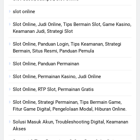
slot online
Slot Online, Judi Online, Tips Bermain Slot, Game Kasino,
Keamanan Judi, Strategi Slot
Slot Online, Panduan Login, Tips Keamanan, Strategi
Bermain, Situs Resmi, Panduan Pemula
Slot Online, Panduan Permainan
Slot Online, Permainan Kasino, Judi Online
Slot Online, RTP Slot, Permainan Gratis
Slot Online, Strategi Permainan, Tips Bermain Game,
Fitur Game Digital, Pengelolaan Modal, Hiburan Online.
Solusi Masuk Akun, Troubleshooting Digital, Keamanan
Akses