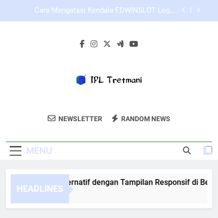
Skip
Panduan Login Edwinslot untuk Pengguna yang
to
Sering Berpindah Perangkat
content
Panduan Lengkap Lebah4D Login untuk Pengguna
Baru
TIARA4D Link Alternatif dengan Tampilan
Responsif di Berbagai Perangkat
Cara Mengatasi Kendala EDWINSLOT Login
dengan Langkah Sederhana
Panduan Login Edwinslot untuk Pengguna yang
Sering Berpindah Perangkat
IPL Tretmani
Dapatkan Perawatan IPL Terbaik Untuk Kulit
Panduan Lengkap Lebah4D Login untuk Pengguna
NEWSLETTER
RANDOM NEWS
Baru
Anda Di IPL Tretmani.
MENU
ARA4D Link Alternatif dengan Tampilan Responsif di Berbaga
HEADLINES
Weeks Ago