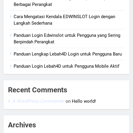
Berbagai Perangkat
Cara Mengatasi Kendala EDWINSLOT Login dengan
Langkah Sederhana
Panduan Login Edwinslot untuk Pengguna yang Sering
Berpindah Perangkat
Panduan Lengkap Lebah4D Login untuk Pengguna Baru
Panduan Login Lebah4D untuk Pengguna Mobile Aktif
Recent Comments
A WordPress Commenter
on
Hello world!
Archives