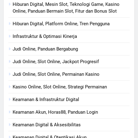
Hiburan Digital, Mesin Slot, Teknologi Game, Kasino
Online, Panduan Bermain Slot, Fitur dan Bonus Slot
Hiburan Digital, Platform Online, Tren Pengguna
Infrastruktur & Optimasi Kinerja
Judi Online, Panduan Bergabung
Judi Online, Slot Online, Jackpot Progresif
Judi Online, Slot Online, Permainan Kasino
Kasino Online, Slot Online, Strategi Permainan
Keamanan & Infrastruktur Digital
Keamanan Akun, Horas88, Panduan Login
Keamanan Digital & Aksesibilitas
Keamanan Digital & Otentikasi Akun