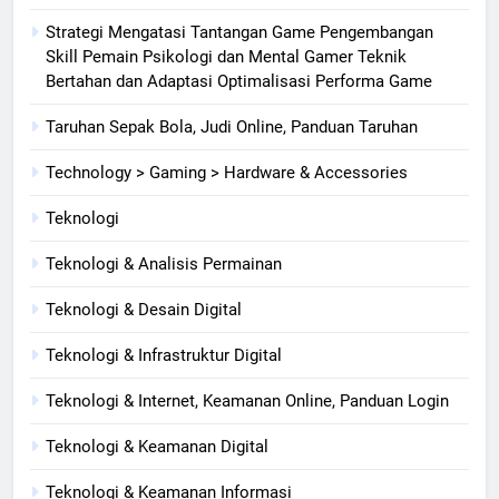
Strategi Mengatasi Tantangan Game Pengembangan
Skill Pemain Psikologi dan Mental Gamer Teknik
Bertahan dan Adaptasi Optimalisasi Performa Game
Taruhan Sepak Bola, Judi Online, Panduan Taruhan
Technology > Gaming > Hardware & Accessories
Teknologi
Teknologi & Analisis Permainan
Teknologi & Desain Digital
Teknologi & Infrastruktur Digital
Teknologi & Internet, Keamanan Online, Panduan Login
Teknologi & Keamanan Digital
Teknologi & Keamanan Informasi