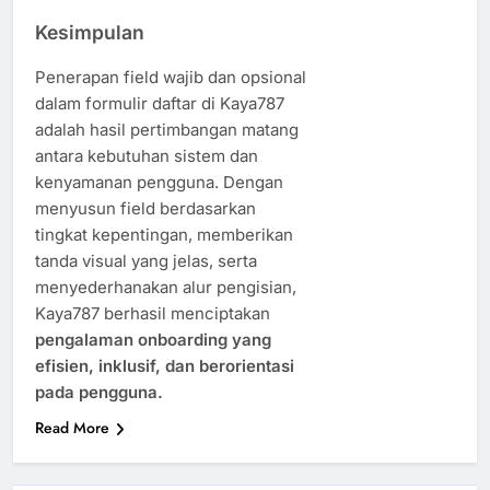
Kesimpulan
Penerapan field wajib dan opsional
dalam formulir daftar di Kaya787
adalah hasil pertimbangan matang
antara kebutuhan sistem dan
kenyamanan pengguna. Dengan
menyusun field berdasarkan
tingkat kepentingan, memberikan
tanda visual yang jelas, serta
menyederhanakan alur pengisian,
Kaya787 berhasil menciptakan
pengalaman onboarding yang
efisien, inklusif, dan berorientasi
pada pengguna.
Read More