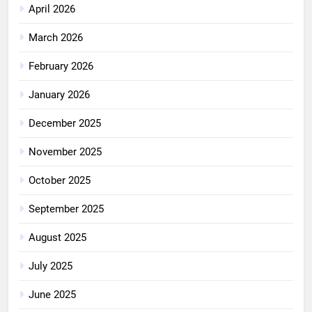
April 2026
March 2026
February 2026
January 2026
December 2025
November 2025
October 2025
September 2025
August 2025
July 2025
June 2025