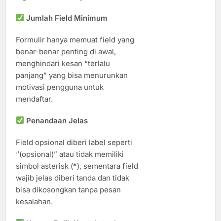
Jumlah Field Minimum
Formulir hanya memuat field yang
benar-benar penting di awal,
menghindari kesan “terlalu
panjang” yang bisa menurunkan
motivasi pengguna untuk
mendaftar.
Penandaan Jelas
Field opsional diberi label seperti
“(opsional)” atau tidak memiliki
simbol asterisk (*), sementara field
wajib jelas diberi tanda dan tidak
bisa dikosongkan tanpa pesan
kesalahan.