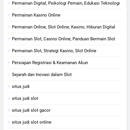
Permainan Digital, Psikologi Pemain, Edukasi Teknologi
Permainan Kasino Online
Permainan Online, Slot Online, Kasino, Hiburan Digital
Permainan Slot, Casino Online, Panduan Bermain Slot
Permainan Slot, Strategi Kasino, Slot Online
Persiapan Registrasi & Keamanan Akun
Sejarah dan Inovasi dalam Slot
situs judi
situs judi slot
situs judi slot gacor
situs judi slot online