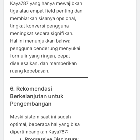
Kaya787 yang hanya mewajibkan
tiga atau empat field penting dan
membiarkan sisanya opsional,
tingkat konversi pengguna
meningkat secara signifikan.
Hal ini menunjukkan bahwa
pengguna cenderung menyukai
formulir yang ringan, cepat
diselesaikan, dan memberikan
ruang kebebasan.
6. Rekomendasi
Berkelanjutan untuk
Pengembangan
Meski sistem saat ini sudah
optimal, beberapa hal yang bisa
dipertimbangkan Kaya787:
Progressive Disclosure
: