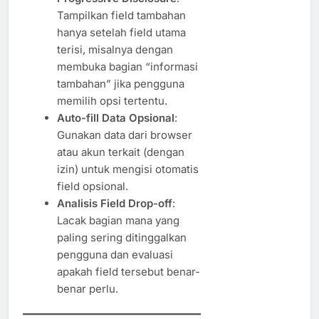
Tampilkan field tambahan
hanya setelah field utama
terisi, misalnya dengan
membuka bagian “informasi
tambahan” jika pengguna
memilih opsi tertentu.
Auto-fill Data Opsional
:
Gunakan data dari browser
atau akun terkait (dengan
izin) untuk mengisi otomatis
field opsional.
Analisis Field Drop-off
:
Lacak bagian mana yang
paling sering ditinggalkan
pengguna dan evaluasi
apakah field tersebut benar-
benar perlu.