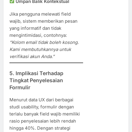
Umpan Balik Kontekstual
Jika pengguna melewati field
wajib, sistem memberikan pesan
yang informatif dan tidak
mengintimidasi, contohnya:
“Kolom email tidak boleh kosong.
Kami membutuhkannya untuk
verifikasi akun Anda.”
5. Implikasi Terhadap
Tingkat Penyelesaian
Formulir
Menurut data UX dari berbagai
studi usability, formulir dengan
terlalu banyak field wajib memiliki
rasio penyelesaian lebih rendah
hingga 40%. Dengan strategi