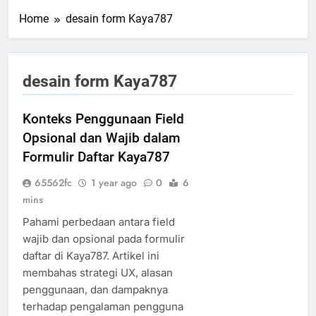
Home
desain form Kaya787
desain form Kaya787
Konteks Penggunaan Field
Opsional dan Wajib dalam
Formulir Daftar Kaya787
65562fc
1 year ago
0
6
mins
Pahami perbedaan antara field
wajib dan opsional pada formulir
daftar di Kaya787. Artikel ini
membahas strategi UX, alasan
penggunaan, dan dampaknya
terhadap pengalaman pengguna