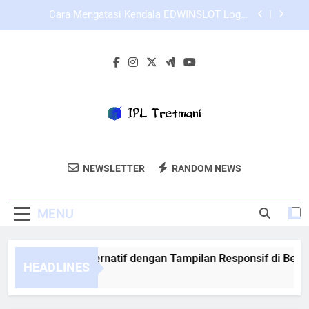
Skip
Panduan Login Edwinslot untuk Pengguna yang
to
Sering Berpindah Perangkat
content
Panduan Lengkap Lebah4D Login untuk Pengguna
Baru
TIARA4D Link Alternatif dengan Tampilan
Responsif di Berbagai Perangkat
Cara Mengatasi Kendala EDWINSLOT Login
dengan Langkah Sederhana
Panduan Login Edwinslot untuk Pengguna yang
Sering Berpindah Perangkat
IPL Tretmani
Dapatkan Perawatan IPL Terbaik Untuk Kulit
Panduan Lengkap Lebah4D Login untuk Pengguna
NEWSLETTER
RANDOM NEWS
Baru
Anda Di IPL Tretmani.
MENU
ARA4D Link Alternatif dengan Tampilan Responsif di Berbagai
HEADLINES
Weeks Ago