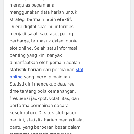
mengulas bagaimana
menggunakan data harian untuk
strategi bermain lebih efektif.
Di era digital saat ini, informasi
menjadi salah satu aset paling
berharga, termasuk dalam dunia
slot online. Salah satu informasi
penting yang kini banyak
dimanfaatkan oleh pemain adalah
statistik harian
dari permainan
slot
online
yang mereka mainkan.
Statistik ini mencakup data real-
time tentang pola kemenangan,
frekuensi jackpot, volatilitas, dan
performa permainan secara
keseluruhan. Di situs slot gacor
hari ini, statistik harian menjadi alat
bantu yang berperan besar dalam