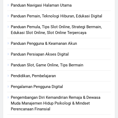
Panduan Navigasi Halaman Utama
Panduan Pemain, Teknologi Hiburan, Edukasi Digital
Panduan Pemula, Tips Slot Online, Strategi Bermain,
Edukasi Slot Online, Slot Online Terpercaya
Panduan Pengguna & Keamanan Akun
Panduan Persiapan Akses Digital
Panduan Slot, Game Online, Tips Bermain
Pendidikan, Pembelajaran
Pengalaman Pengguna Digital
Pengembangan Diri Kemandirian Remaja & Dewasa
Muda Manajemen Hidup Psikologi & Mindset
Perencanaan Finansial