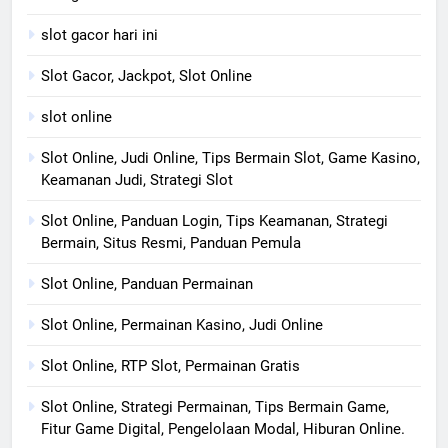
slot gacor hari ini
Slot Gacor, Jackpot, Slot Online
slot online
Slot Online, Judi Online, Tips Bermain Slot, Game Kasino,
Keamanan Judi, Strategi Slot
Slot Online, Panduan Login, Tips Keamanan, Strategi
Bermain, Situs Resmi, Panduan Pemula
Slot Online, Panduan Permainan
Slot Online, Permainan Kasino, Judi Online
Slot Online, RTP Slot, Permainan Gratis
Slot Online, Strategi Permainan, Tips Bermain Game,
Fitur Game Digital, Pengelolaan Modal, Hiburan Online.