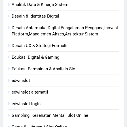
Analitik Data & Kinerja Sistem
Desain & Identitas Digital
Desain Antarmuka Digital,Pengalaman Pengguna,Inovasi
Platform,Manajemen Akses,Arsitektur Sistem
Desain UX & Strategi Formulir
Edukasi Digital & Gaming
Edukasi Permainan & Analisis Slot
edwinslot
edwinslot alternatif
edwinslot login
Gambling, Kesehatan Mental, Slot Online
Game & Hiburan / Slot Online