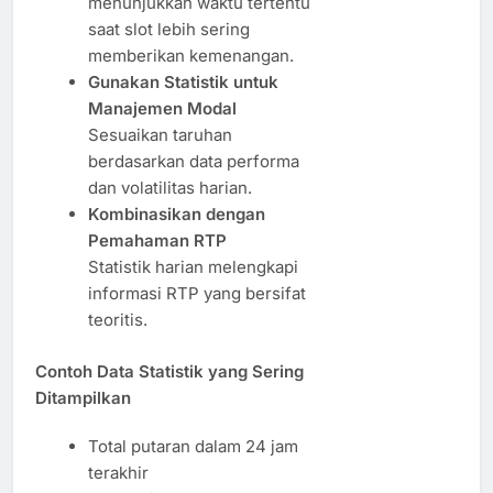
menunjukkan waktu tertentu
saat slot lebih sering
memberikan kemenangan.
Gunakan Statistik untuk
Manajemen Modal
Sesuaikan taruhan
berdasarkan data performa
dan volatilitas harian.
Kombinasikan dengan
Pemahaman RTP
Statistik harian melengkapi
informasi RTP yang bersifat
teoritis.
Contoh Data Statistik yang Sering
Ditampilkan
Total putaran dalam 24 jam
terakhir