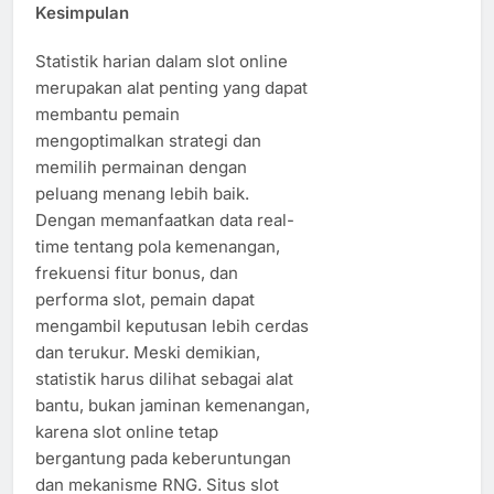
Kesimpulan
Statistik harian dalam slot online
merupakan alat penting yang dapat
membantu pemain
mengoptimalkan strategi dan
memilih permainan dengan
peluang menang lebih baik.
Dengan memanfaatkan data real-
time tentang pola kemenangan,
frekuensi fitur bonus, dan
performa slot, pemain dapat
mengambil keputusan lebih cerdas
dan terukur. Meski demikian,
statistik harus dilihat sebagai alat
bantu, bukan jaminan kemenangan,
karena slot online tetap
bergantung pada keberuntungan
dan mekanisme RNG. Situs slot