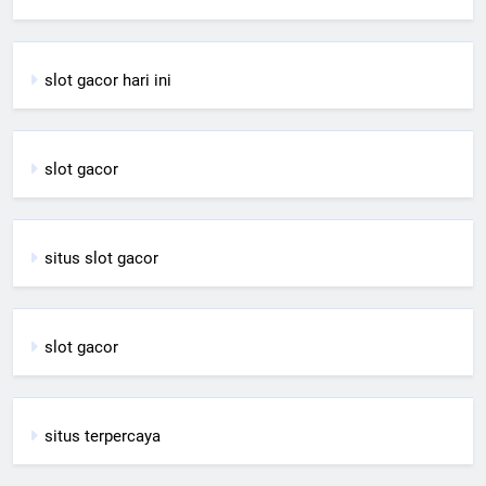
slot gacor hari ini
slot gacor
situs slot gacor
slot gacor
situs terpercaya