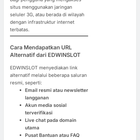
situs menggunakan jaringan
seluler 3G, atau berada di wilayah
dengan infrastruktur internet
terbatas.
Cara Mendapatkan URL
Alternatif dari EDWINSLOT
EDWINSLOT menyediakan link
alternatif melalui beberapa saluran
resmi, seperti:
Email resmi atau newsletter
langganan
Akun media sosial
terverifikasi
Live chat pada domain
utama
Pusat Bantuan atau FAQ