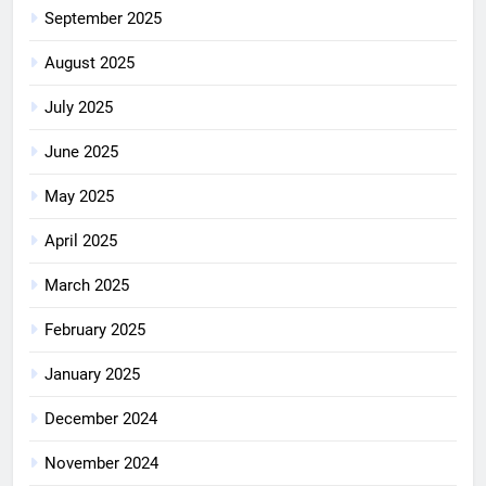
September 2025
August 2025
July 2025
June 2025
May 2025
April 2025
March 2025
February 2025
January 2025
December 2024
November 2024