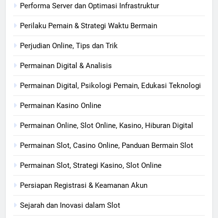
Performa Server dan Optimasi Infrastruktur
Perilaku Pemain & Strategi Waktu Bermain
Perjudian Online, Tips dan Trik
Permainan Digital & Analisis
Permainan Digital, Psikologi Pemain, Edukasi Teknologi
Permainan Kasino Online
Permainan Online, Slot Online, Kasino, Hiburan Digital
Permainan Slot, Casino Online, Panduan Bermain Slot
Permainan Slot, Strategi Kasino, Slot Online
Persiapan Registrasi & Keamanan Akun
Sejarah dan Inovasi dalam Slot