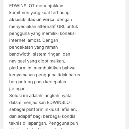
EDWINSLOT menunjukkan
komitmen yang kuat terhadap
aksesibilitas universal
dengan
menyediakan alternatif URL untuk
pengguna yang memiliki koneksi
internet lambat. Dengan
pendekatan yang ramah
bandwidth, sistem ringan, dan
navigasi yang dioptimalkan,
platform ini membuktikan bahwa
kenyamanan pengguna tidak harus
bergantung pada kecepatan
jaringan.
Solusi ini adalah langkah nyata
dalam menjadikan EDWINSLOT
sebagai platform inklusif, efisien,
dan adaptif bagi berbagai kondisi
teknis di lapangan. Pengguna pun