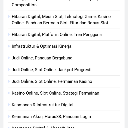
Composition
Hiburan Digital, Mesin Slot, Teknologi Game, Kasino
Online, Panduan Bermain Slot, Fitur dan Bonus Slot
Hiburan Digital, Platform Online, Tren Pengguna
Infrastruktur & Optimasi Kinerja
Judi Online, Panduan Bergabung
Judi Online, Slot Online, Jackpot Progresif
Judi Online, Slot Online, Permainan Kasino
Kasino Online, Slot Online, Strategi Permainan
Keamanan & Infrastruktur Digital
Keamanan Akun, Horas88, Panduan Login