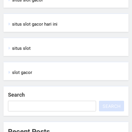
situs slot gacor hari ini
situs slot
slot gacor
Search
SEARCH
Recent Posts