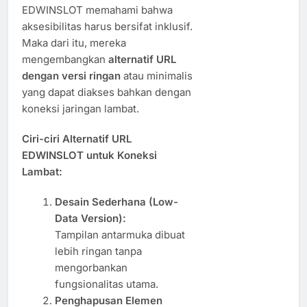
EDWINSLOT memahami bahwa
aksesibilitas harus bersifat inklusif.
Maka dari itu, mereka
mengembangkan
alternatif URL
dengan versi ringan
atau minimalis
yang dapat diakses bahkan dengan
koneksi jaringan lambat.
Ciri-ciri Alternatif URL
EDWINSLOT untuk Koneksi
Lambat:
Desain Sederhana (Low-
Data Version):
Tampilan antarmuka dibuat
lebih ringan tanpa
mengorbankan
fungsionalitas utama.
Penghapusan Elemen