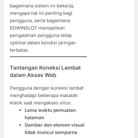
bagaimana sistem ini bekerja,
mengapa hal ini penting bagi
pengguna, serta bagaimana
EDWINSLOT memastikan
pengalaman pengguna tetap
optimal dalam kondisi jaringan
terbatas.
Tantangan Koneksi Lambat
dalam Akses Web
Pengguna dengan koneksi lambat
menghadapi beberapa masalah
klasik saat mengakses situs:
Lama waktu pemuatan
halaman
Gambar dan elemen visual
tidak muncul sempurna