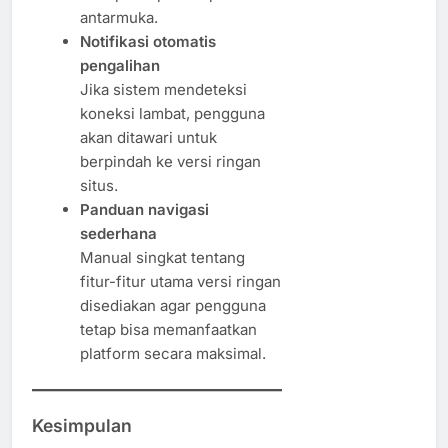
antarmuka.
Notifikasi otomatis
pengalihan
Jika sistem mendeteksi
koneksi lambat, pengguna
akan ditawari untuk
berpindah ke versi ringan
situs.
Panduan navigasi
sederhana
Manual singkat tentang
fitur-fitur utama versi ringan
disediakan agar pengguna
tetap bisa memanfaatkan
platform secara maksimal.
Kesimpulan