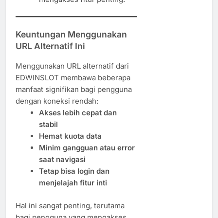
Keuntungan Menggunakan
URL Alternatif Ini
Menggunakan URL alternatif dari
EDWINSLOT membawa beberapa
manfaat signifikan bagi pengguna
dengan koneksi rendah:
Akses lebih cepat dan
stabil
Hemat kuota data
Minim gangguan atau error
saat navigasi
Tetap bisa login dan
menjelajah fitur inti
Hal ini sangat penting, terutama
bagi pengguna yang mengakses