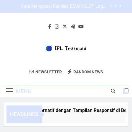
Skip
Panduan Login Edwinslot untuk Pengguna yang
to
Sering Berpindah Perangkat
content
Panduan Lengkap Lebah4D Login untuk Pengguna
Baru
TIARA4D Link Alternatif dengan Tampilan
Responsif di Berbagai Perangkat
Cara Mengatasi Kendala EDWINSLOT Login
dengan Langkah Sederhana
Panduan Login Edwinslot untuk Pengguna yang
Sering Berpindah Perangkat
IPL Tretmani
Dapatkan Perawatan IPL Terbaik Untuk Kulit
Panduan Lengkap Lebah4D Login untuk Pengguna
NEWSLETTER
RANDOM NEWS
Baru
Anda Di IPL Tretmani.
MENU
ARA4D Link Alternatif dengan Tampilan Responsif di Berbaga
HEADLINES
Weeks Ago