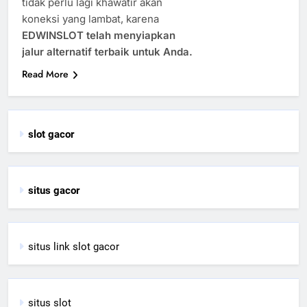
tidak perlu lagi khawatir akan
koneksi yang lambat, karena
EDWINSLOT telah menyiapkan
jalur alternatif terbaik untuk Anda.
Read More
slot gacor
situs gacor
situs link slot gacor
situs slot