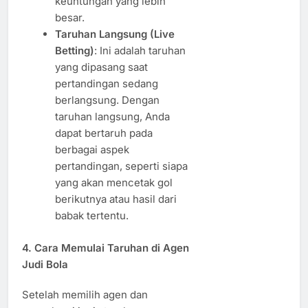
keuntungan yang lebih
besar.
Taruhan Langsung (Live
Betting)
: Ini adalah taruhan
yang dipasang saat
pertandingan sedang
berlangsung. Dengan
taruhan langsung, Anda
dapat bertaruh pada
berbagai aspek
pertandingan, seperti siapa
yang akan mencetak gol
berikutnya atau hasil dari
babak tertentu.
4.
Cara Memulai Taruhan di Agen
Judi Bola
Setelah memilih agen dan