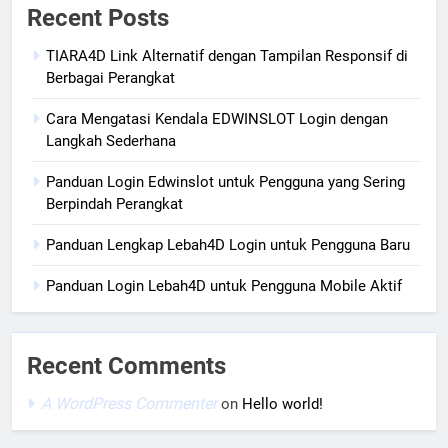
Recent Posts
TIARA4D Link Alternatif dengan Tampilan Responsif di
Berbagai Perangkat
Cara Mengatasi Kendala EDWINSLOT Login dengan
Langkah Sederhana
Panduan Login Edwinslot untuk Pengguna yang Sering
Berpindah Perangkat
Panduan Lengkap Lebah4D Login untuk Pengguna Baru
Panduan Login Lebah4D untuk Pengguna Mobile Aktif
Recent Comments
A WordPress Commenter
on
Hello world!