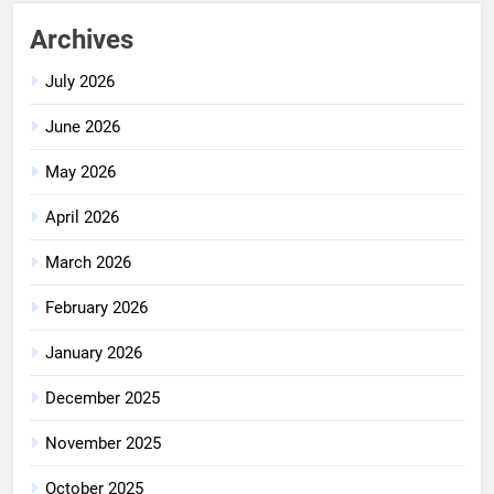
Archives
July 2026
June 2026
May 2026
April 2026
March 2026
February 2026
January 2026
December 2025
November 2025
October 2025