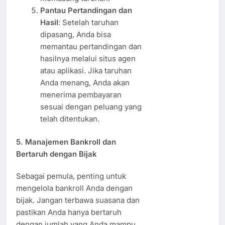
Pantau Pertandingan dan
Hasil
: Setelah taruhan
dipasang, Anda bisa
memantau pertandingan dan
hasilnya melalui situs agen
atau aplikasi. Jika taruhan
Anda menang, Anda akan
menerima pembayaran
sesuai dengan peluang yang
telah ditentukan.
5.
Manajemen Bankroll dan
Bertaruh dengan Bijak
Sebagai pemula, penting untuk
mengelola bankroll Anda dengan
bijak. Jangan terbawa suasana dan
pastikan Anda hanya bertaruh
dengan jumlah yang Anda mampu