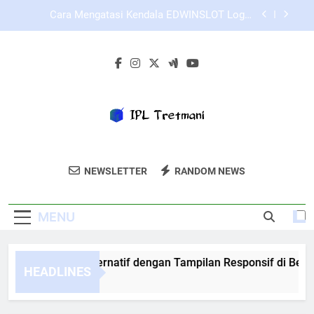
Skip
Panduan Login Edwinslot untuk Pengguna yang
to
Sering Berpindah Perangkat
content
Panduan Lengkap Lebah4D Login untuk Pengguna
Baru
TIARA4D Link Alternatif dengan Tampilan
Responsif di Berbagai Perangkat
Cara Mengatasi Kendala EDWINSLOT Login
dengan Langkah Sederhana
Panduan Login Edwinslot untuk Pengguna yang
Sering Berpindah Perangkat
IPL Tretmani
Dapatkan Perawatan IPL Terbaik Untuk Kulit
Panduan Lengkap Lebah4D Login untuk Pengguna
NEWSLETTER
RANDOM NEWS
Baru
Anda Di IPL Tretmani.
MENU
ARA4D Link Alternatif dengan Tampilan Responsif di Berbaga
HEADLINES
Weeks Ago