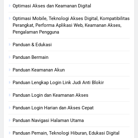
Optimasi Akses dan Keamanan Digital
Optimasi Mobile, Teknologi Akses Digital, Kompatibilitas
Perangkat, Performa Aplikasi Web, Keamanan Akses,
Pengalaman Pengguna
Panduan & Edukasi
Panduan Bermain
Panduan Keamanan Akun
Panduan Lengkap Login Link Judi Anti Blokir
Panduan Login dan Keamanan Akses
Panduan Login Harian dan Akses Cepat
Panduan Navigasi Halaman Utama
Panduan Pemain, Teknologi Hiburan, Edukasi Digital