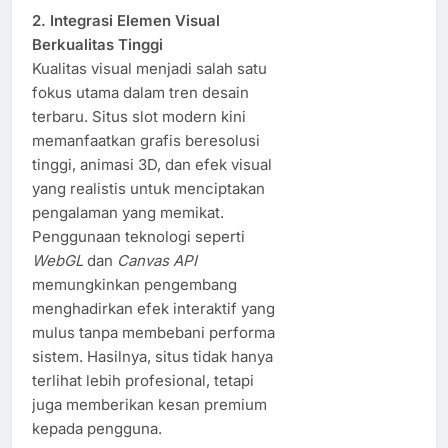
2. Integrasi Elemen Visual
Berkualitas Tinggi
Kualitas visual menjadi salah satu
fokus utama dalam tren desain
terbaru. Situs slot modern kini
memanfaatkan grafis beresolusi
tinggi, animasi 3D, dan efek visual
yang realistis untuk menciptakan
pengalaman yang memikat.
Penggunaan teknologi seperti
WebGL
dan
Canvas API
memungkinkan pengembang
menghadirkan efek interaktif yang
mulus tanpa membebani performa
sistem. Hasilnya, situs tidak hanya
terlihat lebih profesional, tetapi
juga memberikan kesan premium
kepada pengguna.