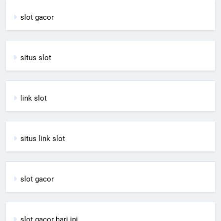
slot gacor
situs slot
link slot
situs link slot
slot gacor
slot gacor hari ini