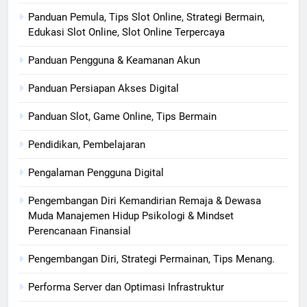
Panduan Pemula, Tips Slot Online, Strategi Bermain,
Edukasi Slot Online, Slot Online Terpercaya
Panduan Pengguna & Keamanan Akun
Panduan Persiapan Akses Digital
Panduan Slot, Game Online, Tips Bermain
Pendidikan, Pembelajaran
Pengalaman Pengguna Digital
Pengembangan Diri Kemandirian Remaja & Dewasa
Muda Manajemen Hidup Psikologi & Mindset
Perencanaan Finansial
Pengembangan Diri, Strategi Permainan, Tips Menang.
Performa Server dan Optimasi Infrastruktur