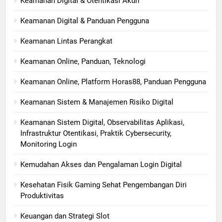
Keamanan Digital & Otentikasi Akun
Keamanan Digital & Panduan Pengguna
Keamanan Lintas Perangkat
Keamanan Online, Panduan, Teknologi
Keamanan Online, Platform Horas88, Panduan Pengguna
Keamanan Sistem & Manajemen Risiko Digital
Keamanan Sistem Digital, Observabilitas Aplikasi,
Infrastruktur Otentikasi, Praktik Cybersecurity,
Monitoring Login
Kemudahan Akses dan Pengalaman Login Digital
Kesehatan Fisik Gaming Sehat Pengembangan Diri
Produktivitas
Keuangan dan Strategi Slot