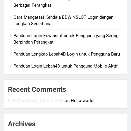
Berbagai Perangkat
Cara Mengatasi Kendala EDWINSLOT Login dengan
Langkah Sederhana
Panduan Login Edwinslot untuk Pengguna yang Sering
Berpindah Perangkat
Panduan Lengkap Lebah4D Login untuk Pengguna Baru
Panduan Login Lebah4D untuk Pengguna Mobile Aktif
Recent Comments
A WordPress Commenter
on
Hello world!
Archives