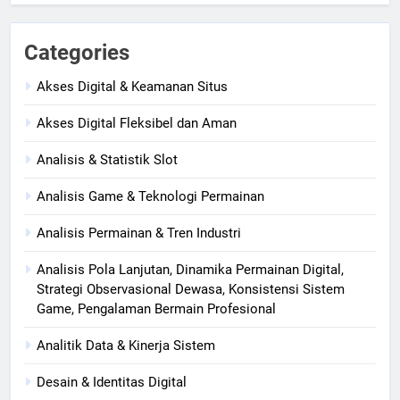
Categories
Akses Digital & Keamanan Situs
Akses Digital Fleksibel dan Aman
Analisis & Statistik Slot
Analisis Game & Teknologi Permainan
Analisis Permainan & Tren Industri
Analisis Pola Lanjutan, Dinamika Permainan Digital,
Strategi Observasional Dewasa, Konsistensi Sistem
Game, Pengalaman Bermain Profesional
Analitik Data & Kinerja Sistem
Desain & Identitas Digital