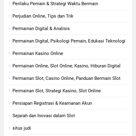
Perilaku Pemain & Strategi Waktu Bermain
Perjudian Online, Tips dan Trik
Permainan Digital & Analisis
Permainan Digital, Psikologi Pemain, Edukasi Teknologi
Permainan Kasino Online
Permainan Online, Slot Online, Kasino, Hiburan Digital
Permainan Slot, Casino Online, Panduan Bermain Slot
Permainan Slot, Strategi Kasino, Slot Online
Persiapan Registrasi & Keamanan Akun
Sejarah dan Inovasi dalam Slot
situs judi