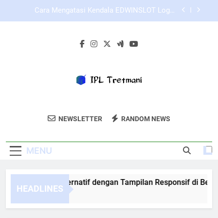
Skip
Panduan Login Edwinslot untuk Pengguna yang
to
Sering Berpindah Perangkat
content
Panduan Lengkap Lebah4D Login untuk Pengguna
Baru
TIARA4D Link Alternatif dengan Tampilan
Responsif di Berbagai Perangkat
Cara Mengatasi Kendala EDWINSLOT Login
dengan Langkah Sederhana
Panduan Login Edwinslot untuk Pengguna yang
Sering Berpindah Perangkat
IPL Tretmani
Dapatkan Perawatan IPL Terbaik Untuk Kulit
Panduan Lengkap Lebah4D Login untuk Pengguna
NEWSLETTER
RANDOM NEWS
Baru
Anda Di IPL Tretmani.
MENU
ARA4D Link Alternatif dengan Tampilan Responsif di Berbaga
HEADLINES
Weeks Ago