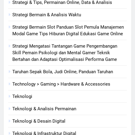
Strategi & Tips, Permainan Online, Data & Analisis
Strategi Bermain & Analisis Waktu
Strategi Bermain Slot Panduan Slot Pemula Manajemen
Modal Game Tips Hiburan Digital Edukasi Game Online
Strategi Mengatasi Tantangan Game Pengembangan
Skill Pemain Psikologi dan Mental Gamer Teknik
Bertahan dan Adaptasi Optimalisasi Performa Game
Taruhan Sepak Bola, Judi Online, Panduan Taruhan
Technology > Gaming > Hardware & Accessories
Teknologi
Teknologi & Analisis Permainan
Teknologi & Desain Digital
Teknologi & Infrastruktur Digital