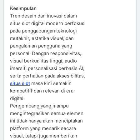
Kesimpulan
Tren desain dan inovasi dalam
situs slot digital modern berfokus
pada penggabungan teknologi
mutakhir, estetika visual, dan
pengalaman pengguna yang
personal. Dengan responsivitas,
visual berkualitas tinggi, audio
imersif, personalisasi berbasis AI,
serta perhatian pada aksesibilitas,
situs slot
masa kini semakin
kompetitif dan relevan di era
digital.
Pengembang yang mampu
mengintegrasikan semua elemen
ini tidak hanya akan menciptakan
platform yang menarik secara
visual, tetapi juga memberikan