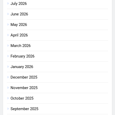
July 2026
June 2026
May 2026
April 2026
March 2026
February 2026
January 2026
December 2025
November 2025
October 2025
September 2025