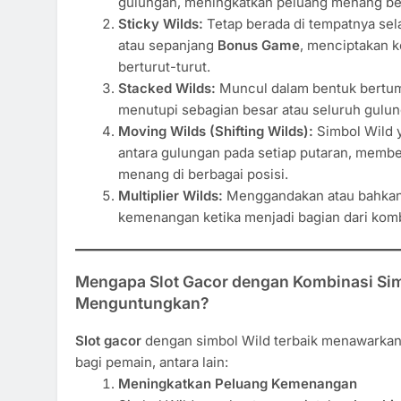
gulungan, meningkatkan peluang menang be
Sticky Wilds:
Tetap berada di tempatnya se
atau sepanjang
Bonus Game
, menciptakan 
berturut-turut.
Stacked Wilds:
Muncul dalam bentuk bertum
menutupi sebagian besar atau seluruh gulun
Moving Wilds (Shifting Wilds):
Simbol Wild y
antara gulungan pada setiap putaran, membe
menang di berbagai posisi.
Multiplier Wilds:
Menggandakan atau bahkan
kemenangan ketika menjadi bagian dari kom
Mengapa Slot Gacor dengan Kombinasi Sim
Menguntungkan?
Slot gacor
dengan simbol Wild terbaik menawarka
bagi pemain, antara lain:
Meningkatkan Peluang Kemenangan