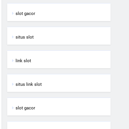
slot gacor
situs slot
link slot
situs link slot
slot gacor