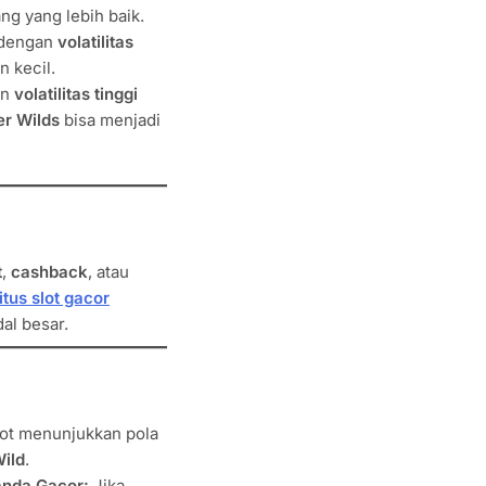
 yang lebih baik.
t dengan
volatilitas
 kecil.
an
volatilitas tinggi
er Wilds
bisa menjadi
t
,
cashback
, atau
itus slot gacor
al besar.
lot menunjukkan pola
ild
.
anda Gacor:
Jika