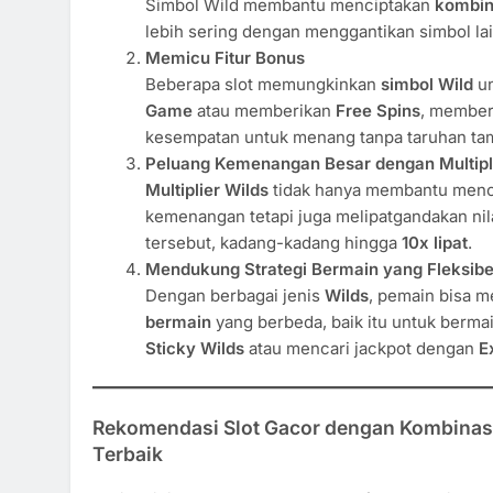
Simbol Wild membantu menciptakan
kombin
lebih sering dengan menggantikan simbol la
Memicu Fitur Bonus
Beberapa slot memungkinkan
simbol Wild
un
Game
atau memberikan
Free Spins
, member
kesempatan untuk menang tanpa taruhan ta
Peluang Kemenangan Besar dengan Multipli
Multiplier Wilds
tidak hanya membantu menc
kemenangan tetapi juga melipatgandakan ni
tersebut, kadang-kadang hingga
10x lipat
.
Mendukung Strategi Bermain yang Fleksibe
Dengan berbagai jenis
Wilds
, pemain bisa 
bermain
yang berbeda, baik itu untuk berm
Sticky Wilds
atau mencari jackpot dengan
E
Rekomendasi Slot Gacor dengan Kombinasi
Terbaik