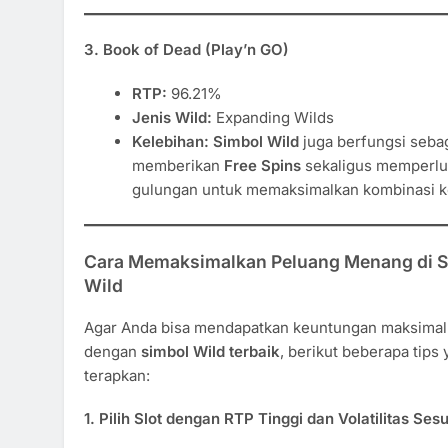
3.
Book of Dead (Play’n GO)
RTP:
96.21%
Jenis Wild:
Expanding Wilds
Kelebihan:
Simbol Wild
juga berfungsi seba
memberikan
Free Spins
sekaligus memperlu
gulungan untuk memaksimalkan kombinasi 
Cara Memaksimalkan Peluang Menang di S
Wild
Agar Anda bisa mendapatkan keuntungan maksimal
dengan
simbol Wild terbaik
, berikut beberapa tips
terapkan:
1.
Pilih Slot dengan RTP Tinggi dan Volatilitas Sesu