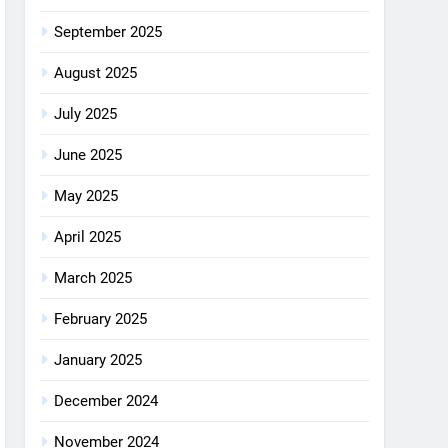
September 2025
August 2025
July 2025
June 2025
May 2025
April 2025
March 2025
February 2025
January 2025
December 2024
November 2024