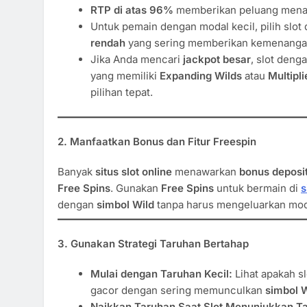
RTP di atas 96%
memberikan peluang menang
Untuk pemain dengan modal kecil, pilih slo
rendah
yang sering memberikan kemenangan
Jika Anda mencari
jackpot besar
, slot deng
yang memiliki
Expanding Wilds
atau
Multipli
pilihan tepat.
2.
Manfaatkan Bonus dan Fitur Freespin
Banyak
situs slot online
menawarkan
bonus deposi
Free Spins
. Gunakan
Free Spins
untuk bermain di
s
dengan
simbol Wild
tanpa harus mengeluarkan mod
3.
Gunakan Strategi Taruhan Bertahap
Mulai dengan Taruhan Kecil:
Lihat apakah s
gacor dengan sering memunculkan
simbol W
Naikkan Taruhan Saat Slot Menunjukkan T