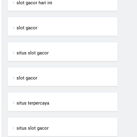
slot gacor hari ini
slot gacor
situs slot gacor
slot gacor
situs terpercaya
situs slot gacor