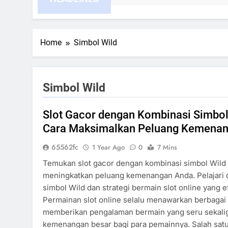
Home
Simbol Wild
Simbol Wild
Slot Gacor dengan Kombinasi Simbol 
Cara Maksimalkan Peluang Kemena
65562fc
1 Year Ago
0
7 Mins
Temukan slot gacor dengan kombinasi simbol Wild 
meningkatkan peluang kemenangan Anda. Pelajari
simbol Wild dan strategi bermain slot online yang ef
Permainan slot online selalu menawarkan berbagai 
memberikan pengalaman bermain yang seru sekali
kemenangan besar bagi para pemainnya. Salah satu 