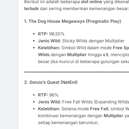
Berikut ini adalah beberapa
slot online
yang dikenal
terbaik
dan sering memberikan kemenangan besar
1.
The Dog House Megaways (Pragmatic Play)
RTP:
96.55%
Jenis Wild:
Sticky Wilds dengan Multiplier
Kelebihan:
Simbol Wild dalam mode
Free Sp
Wilds
dengan
Multiplier
hingga
x3
, mencipt
besar jika muncul di beberapa gulungan seka
2.
Gonzo’s Quest (NetEnt)
RTP:
96%
Jenis Wild:
Free Fall Wilds (Expanding Wilds
Kelebihan:
Selama mode
Free Fall
, simbol 
kombinasi kemenangan dengan
Multiplier
ya
setiap kemenangan beruntun.