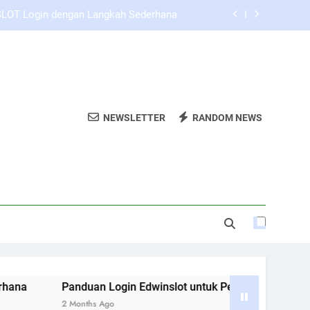
LOT Login dengan Langkah Sederhana
guna yang Sering Berpindah Perangkat
p Lebah4D Login untuk Pengguna Baru
pilan Responsif di Berbagai Perangkat
NEWSLETTER
RANDOM NEWS
LOT Login dengan Langkah Sederhana
guna yang Sering Berpindah Perangkat
p Lebah4D Login untuk Pengguna Baru
Panduan Login Edwinslot untuk Pengguna yang Sering Berpin
2 Months Ago