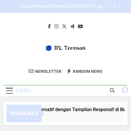
Skip
Panduan Login Edwinslot untuk Pengguna yang
to
Sering Berpindah Perangkat
content
Panduan Lengkap Lebah4D Login untuk Pengguna
Baru
TIARA4D Link Alternatif dengan Tampilan
Responsif di Berbagai Perangkat
Cara Mengatasi Kendala EDWINSLOT Login
dengan Langkah Sederhana
Panduan Login Edwinslot untuk Pengguna yang
Sering Berpindah Perangkat
IPL Tretmani
Dapatkan Perawatan IPL Terbaik Untuk Kulit
Panduan Lengkap Lebah4D Login untuk Pengguna
NEWSLETTER
RANDOM NEWS
Baru
Anda Di IPL Tretmani.
MENU
IARA4D Link Alternatif dengan Tampilan Responsif di Berbaga
HEADLINES
 Weeks Ago