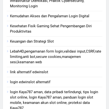
Infrastruktur Otentikasi, Praktik Cybersecurity,
Monitoring Login
Kemudahan Akses dan Pengalaman Login Digital
Kesehatan Fisik Gaming Sehat Pengembangan Diri
Produktivitas
Keuangan dan Strategi Slot
Lebah4D,pengamanan form login,validasi input,CSRF,rate
limiting,anti bot,secure cookies,manajemen
sesi,keamanan web
link alternatif edwinslot
login edwinslot alternatif
login Kaya787 aman, data pribadi terlindungi, tips login
slot online, login Kaya787 aman, panduan login slot
mobile, keamanan akun slot online, proteksi data
Kaya787