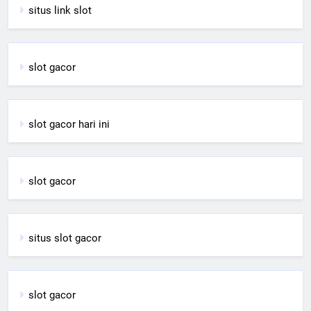
situs link slot
slot gacor
slot gacor hari ini
slot gacor
situs slot gacor
slot gacor