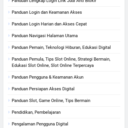
Panduan Lengkap Login Link Judi Anti Blokir
Panduan Login dan Keamanan Akses
Panduan Login Harian dan Akses Cepat
Panduan Navigasi Halaman Utama
Panduan Pemain, Teknologi Hiburan, Edukasi Digital
Panduan Pemula, Tips Slot Online, Strategi Bermain,
Edukasi Slot Online, Slot Online Terpercaya
Panduan Pengguna & Keamanan Akun
Panduan Persiapan Akses Digital
Panduan Slot, Game Online, Tips Bermain
Pendidikan, Pembelajaran
Pengalaman Pengguna Digital