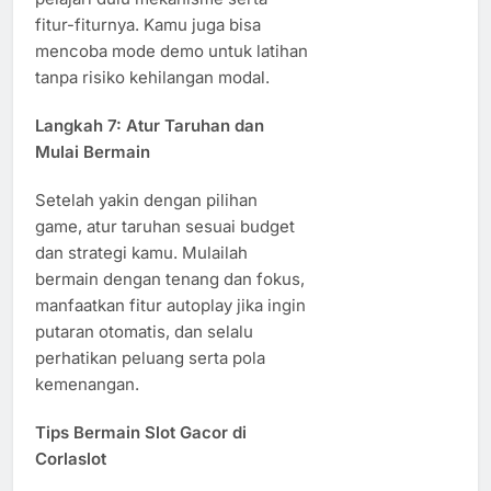
fitur-fiturnya. Kamu juga bisa
mencoba mode demo untuk latihan
tanpa risiko kehilangan modal.
Langkah 7: Atur Taruhan dan
Mulai Bermain
Setelah yakin dengan pilihan
game, atur taruhan sesuai budget
dan strategi kamu. Mulailah
bermain dengan tenang dan fokus,
manfaatkan fitur autoplay jika ingin
putaran otomatis, dan selalu
perhatikan peluang serta pola
kemenangan.
Tips Bermain Slot Gacor di
Corlaslot