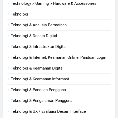
Technology > Gaming > Hardware & Accessories
Teknologi
Teknologi & Analisis Permainan
Teknologi & Desain Digital
Teknologi & Infrastruktur Digital
Teknologi & Internet, Keamanan Online, Panduan Login
Teknologi & Keamanan Digital
Teknologi & Keamanan Informasi
Teknologi & Panduan Pengguna
Teknologi & Pengalaman Pengguna
Teknologi & UX / Evaluasi Desain Interface