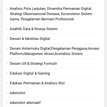
Analisis Pola Lanjutan, Dinamika Permainan Digital,
Strategi Observasional Dewasa, Konsistensi Sistem
Game, Pengalaman Bermain Profesional
Analitik Data & Kinerja Sistem
Desain & Identitas Digital
Desain Antarmuka Digital,Pengalaman Pengguna,Inovasi
Platform,Manajemen Akses,Arsitektur Sistem
Desain UX & Strategi Formulir
Edukasi Digital & Gaming
Edukasi Permainan & Analisis Slot
edwinslot
edwinslot alternatif