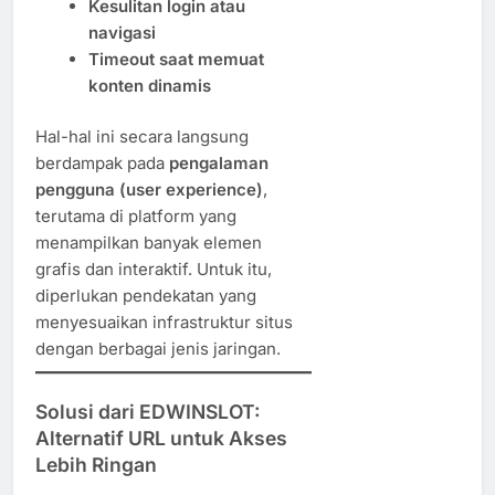
Kesulitan login atau
navigasi
Timeout saat memuat
konten dinamis
Hal-hal ini secara langsung
berdampak pada
pengalaman
pengguna (user experience)
,
terutama di platform yang
menampilkan banyak elemen
grafis dan interaktif. Untuk itu,
diperlukan pendekatan yang
menyesuaikan infrastruktur situs
dengan berbagai jenis jaringan.
Solusi dari EDWINSLOT:
Alternatif URL untuk Akses
Lebih Ringan