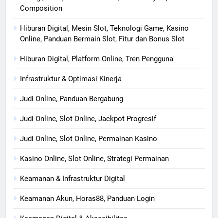
Composition
Hiburan Digital, Mesin Slot, Teknologi Game, Kasino
Online, Panduan Bermain Slot, Fitur dan Bonus Slot
Hiburan Digital, Platform Online, Tren Pengguna
Infrastruktur & Optimasi Kinerja
Judi Online, Panduan Bergabung
Judi Online, Slot Online, Jackpot Progresif
Judi Online, Slot Online, Permainan Kasino
Kasino Online, Slot Online, Strategi Permainan
Keamanan & Infrastruktur Digital
Keamanan Akun, Horas88, Panduan Login