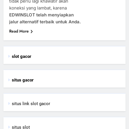
tidak perlu lagi khawatir akan
koneksi yang lambat, karena
EDWINSLOT telah menyiapkan
jalur alternatif terbaik untuk Anda.
Read More
slot gacor
situs gacor
situs link slot gacor
situs slot