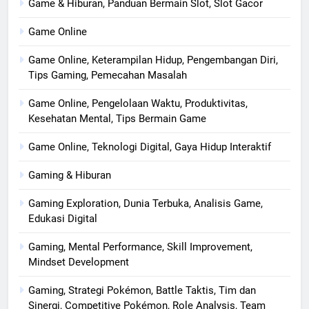
Game & Hiburan, Panduan Bermain Slot, Slot Gacor
Game Online
Game Online, Keterampilan Hidup, Pengembangan Diri,
Tips Gaming, Pemecahan Masalah
Game Online, Pengelolaan Waktu, Produktivitas,
Kesehatan Mental, Tips Bermain Game
Game Online, Teknologi Digital, Gaya Hidup Interaktif
Gaming & Hiburan
Gaming Exploration, Dunia Terbuka, Analisis Game,
Edukasi Digital
Gaming, Mental Performance, Skill Improvement,
Mindset Development
Gaming, Strategi Pokémon, Battle Taktis, Tim dan
Sinergi, Competitive Pokémon, Role Analysis, Team