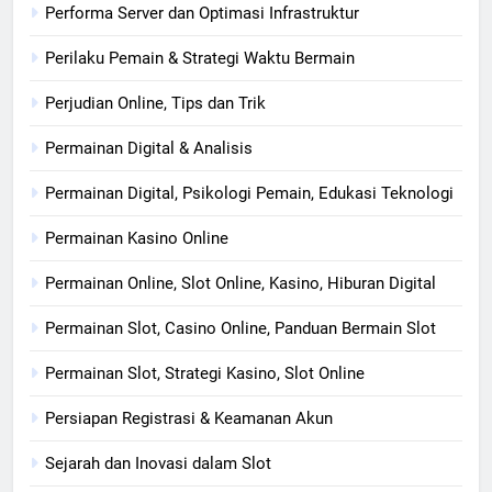
Performa Server dan Optimasi Infrastruktur
Perilaku Pemain & Strategi Waktu Bermain
Perjudian Online, Tips dan Trik
Permainan Digital & Analisis
Permainan Digital, Psikologi Pemain, Edukasi Teknologi
Permainan Kasino Online
Permainan Online, Slot Online, Kasino, Hiburan Digital
Permainan Slot, Casino Online, Panduan Bermain Slot
Permainan Slot, Strategi Kasino, Slot Online
Persiapan Registrasi & Keamanan Akun
Sejarah dan Inovasi dalam Slot