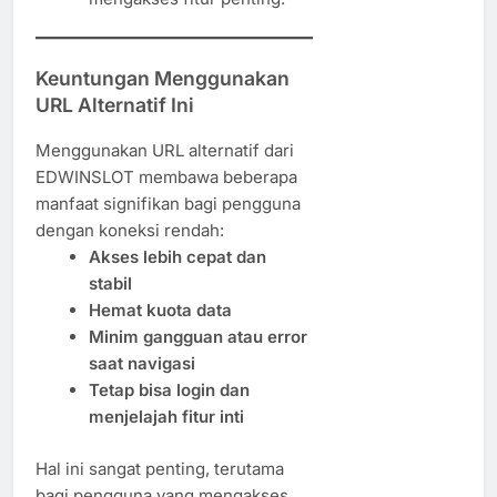
Keuntungan Menggunakan
URL Alternatif Ini
Menggunakan URL alternatif dari
EDWINSLOT membawa beberapa
manfaat signifikan bagi pengguna
dengan koneksi rendah:
Akses lebih cepat dan
stabil
Hemat kuota data
Minim gangguan atau error
saat navigasi
Tetap bisa login dan
menjelajah fitur inti
Hal ini sangat penting, terutama
bagi pengguna yang mengakses