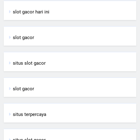
slot gacor hari ini
slot gacor
situs slot gacor
slot gacor
situs terpercaya
situs slot gacor