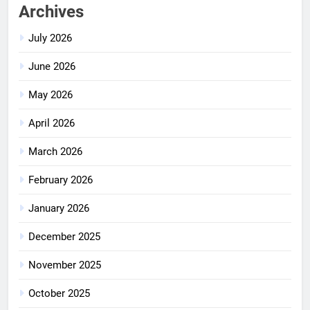
Archives
July 2026
June 2026
May 2026
April 2026
March 2026
February 2026
January 2026
December 2025
November 2025
October 2025