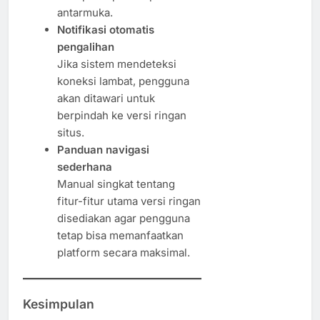
antarmuka.
Notifikasi otomatis
pengalihan
Jika sistem mendeteksi
koneksi lambat, pengguna
akan ditawari untuk
berpindah ke versi ringan
situs.
Panduan navigasi
sederhana
Manual singkat tentang
fitur-fitur utama versi ringan
disediakan agar pengguna
tetap bisa memanfaatkan
platform secara maksimal.
Kesimpulan