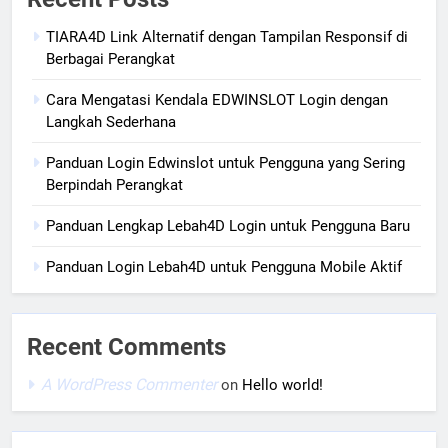
TIARA4D Link Alternatif dengan Tampilan Responsif di
Berbagai Perangkat
Cara Mengatasi Kendala EDWINSLOT Login dengan
Langkah Sederhana
Panduan Login Edwinslot untuk Pengguna yang Sering
Berpindah Perangkat
Panduan Lengkap Lebah4D Login untuk Pengguna Baru
Panduan Login Lebah4D untuk Pengguna Mobile Aktif
Recent Comments
A WordPress Commenter
on
Hello world!