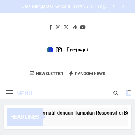
Skip
Panduan Login Edwinslot untuk Pengguna yang
to
Sering Berpindah Perangkat
content
Panduan Lengkap Lebah4D Login untuk Pengguna
Baru
TIARA4D Link Alternatif dengan Tampilan
Responsif di Berbagai Perangkat
Cara Mengatasi Kendala EDWINSLOT Login
dengan Langkah Sederhana
Panduan Login Edwinslot untuk Pengguna yang
Sering Berpindah Perangkat
IPL Tretmani
Dapatkan Perawatan IPL Terbaik Untuk Kulit
Panduan Lengkap Lebah4D Login untuk Pengguna
NEWSLETTER
RANDOM NEWS
Baru
Anda Di IPL Tretmani.
MENU
ARA4D Link Alternatif dengan Tampilan Responsif di Berbaga
HEADLINES
Weeks Ago