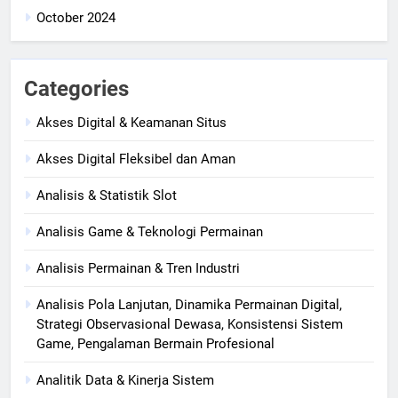
October 2024
Categories
Akses Digital & Keamanan Situs
Akses Digital Fleksibel dan Aman
Analisis & Statistik Slot
Analisis Game & Teknologi Permainan
Analisis Permainan & Tren Industri
Analisis Pola Lanjutan, Dinamika Permainan Digital,
Strategi Observasional Dewasa, Konsistensi Sistem
Game, Pengalaman Bermain Profesional
Analitik Data & Kinerja Sistem