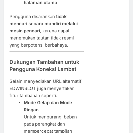
halaman utama
Pengguna disarankan
tidak
mencari secara mandiri melalui
mesin pencari
, karena dapat
menemukan tautan tidak resmi
yang berpotensi berbahaya.
Dukungan Tambahan untuk
Pengguna Koneksi Lambat
Selain menyediakan URL alternatif,
EDWINSLOT juga menyertakan
fitur tambahan seperti:
Mode Gelap dan Mode
Ringan
Untuk mengurangi beban
pada perangkat dan
mempercepat tampilan