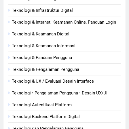
Teknologi & Infrastruktur Digital
Teknologi & Internet, Keamanan Online, Panduan Login
Teknologi & Keamanan Digital
Teknologi & Keamanan Informasi
Teknologi & Panduan Pengguna
Teknologi & Pengalaman Pengguna
Teknologi & UX / Evaluasi Desain Interface
Teknologi • Pengalaman Pengguna • Desain UX/UI
Teknologi Autentikasi Platform
Teknologi Backend Platform Digital
Teknologi dan Pengalaman Pengguna