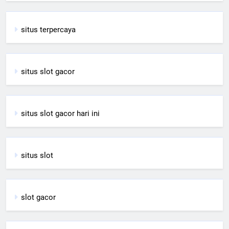
situs terpercaya
situs slot gacor
situs slot gacor hari ini
situs slot
slot gacor