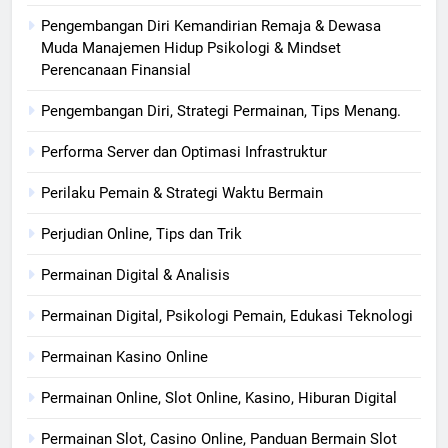
Pengembangan Diri Kemandirian Remaja & Dewasa
Muda Manajemen Hidup Psikologi & Mindset
Perencanaan Finansial
Pengembangan Diri, Strategi Permainan, Tips Menang.
Performa Server dan Optimasi Infrastruktur
Perilaku Pemain & Strategi Waktu Bermain
Perjudian Online, Tips dan Trik
Permainan Digital & Analisis
Permainan Digital, Psikologi Pemain, Edukasi Teknologi
Permainan Kasino Online
Permainan Online, Slot Online, Kasino, Hiburan Digital
Permainan Slot, Casino Online, Panduan Bermain Slot