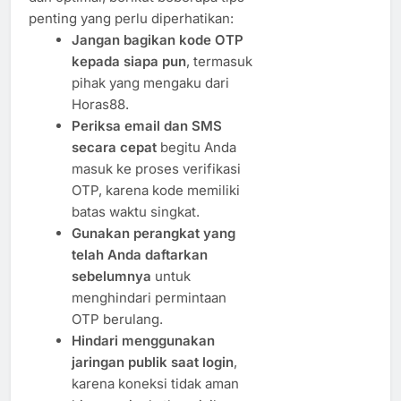
penting yang perlu diperhatikan:
Jangan bagikan kode OTP
kepada siapa pun
, termasuk
pihak yang mengaku dari
Horas88.
Periksa email dan SMS
secara cepat
begitu Anda
masuk ke proses verifikasi
OTP, karena kode memiliki
batas waktu singkat.
Gunakan perangkat yang
telah Anda daftarkan
sebelumnya
untuk
menghindari permintaan
OTP berulang.
Hindari menggunakan
jaringan publik saat login
,
karena koneksi tidak aman