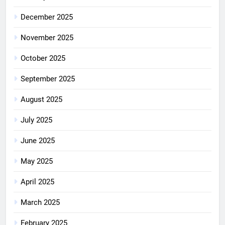
December 2025
November 2025
October 2025
September 2025
August 2025
July 2025
June 2025
May 2025
April 2025
March 2025
February 2025