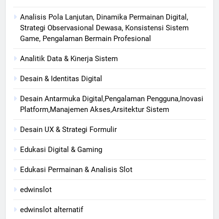
Analisis Pola Lanjutan, Dinamika Permainan Digital,
Strategi Observasional Dewasa, Konsistensi Sistem
Game, Pengalaman Bermain Profesional
Analitik Data & Kinerja Sistem
Desain & Identitas Digital
Desain Antarmuka Digital,Pengalaman Pengguna,Inovasi
Platform,Manajemen Akses,Arsitektur Sistem
Desain UX & Strategi Formulir
Edukasi Digital & Gaming
Edukasi Permainan & Analisis Slot
edwinslot
edwinslot alternatif