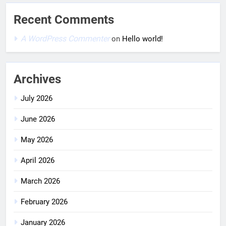
Recent Comments
A WordPress Commenter
on
Hello world!
Archives
July 2026
June 2026
May 2026
April 2026
March 2026
February 2026
January 2026