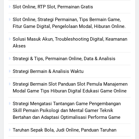
Slot Online, RTP Slot, Permainan Gratis
Slot Online, Strategi Permainan, Tips Bermain Game,
Fitur Game Digital, Pengelolaan Modal, Hiburan Online.
Solusi Masuk Akun, Troubleshooting Digital, Keamanan
Akses
Strategi & Tips, Permainan Online, Data & Analisis
Strategi Bermain & Analisis Waktu
Strategi Bermain Slot Panduan Slot Pemula Manajemen
Modal Game Tips Hiburan Digital Edukasi Game Online
Strategi Mengatasi Tantangan Game Pengembangan
Skill Pemain Psikologi dan Mental Gamer Teknik
Bertahan dan Adaptasi Optimalisasi Performa Game
Taruhan Sepak Bola, Judi Online, Panduan Taruhan