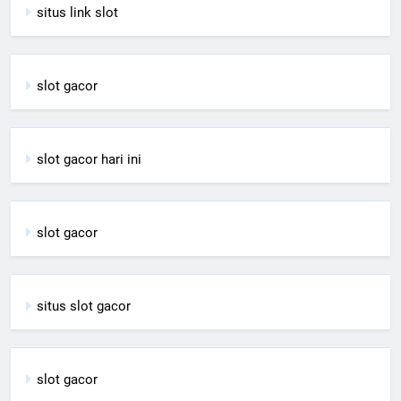
situs link slot
slot gacor
slot gacor hari ini
slot gacor
situs slot gacor
slot gacor