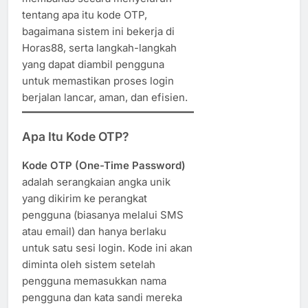
tentang apa itu kode OTP,
bagaimana sistem ini bekerja di
Horas88, serta langkah-langkah
yang dapat diambil pengguna
untuk memastikan proses login
berjalan lancar, aman, dan efisien.
Apa Itu Kode OTP?
Kode OTP (One-Time Password)
adalah serangkaian angka unik
yang dikirim ke perangkat
pengguna (biasanya melalui SMS
atau email) dan hanya berlaku
untuk satu sesi login. Kode ini akan
diminta oleh sistem setelah
pengguna memasukkan nama
pengguna dan kata sandi mereka