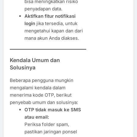
bisa meningkatkan risiko
penyadapan data.
Aktifkan fitur notifikasi
login
jika tersedia, untuk
mengetahui kapan dan dari
mana akun Anda diakses.
Kendala Umum dan
Solusinya
Beberapa pengguna mungkin
mengalami kendala dalam
menerima kode OTP, berikut
penyebab umum dan solusinya:
OTP tidak masuk ke SMS
atau email:
Periksa folder spam,
pastikan jaringan ponsel