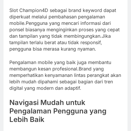
Slot Champion4D sebagai brand keyword dapat
diperkuat melalui pembahasan pengalaman
mobile.Pengguna yang mencari informasi dari
ponsel biasanya menginginkan proses yang cepat
dan tampilan yang tidak membingungkan.Jika
tampilan terlalu berat atau tidak responsif,
pengguna bisa merasa kurang nyaman.
Pengalaman mobile yang baik juga membantu
membangun kesan profesional.Brand yang
memperhatikan kenyamanan lintas perangkat akan
lebih mudah dipahami sebagai bagian dari tren
digital yang modern dan adaptif.
Navigasi Mudah untuk
Pengalaman Pengguna yang
Lebih Baik