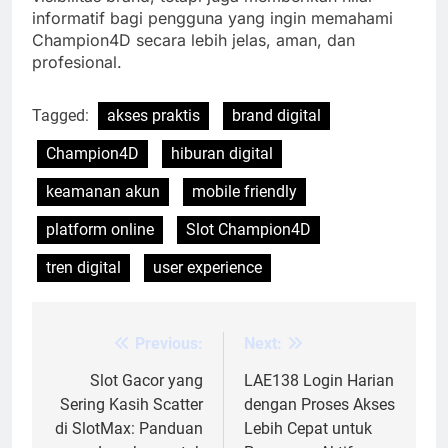
informatif bagi pengguna yang ingin memahami
Champion4D secara lebih jelas, aman, dan
profesional.
Tagged:
akses praktis
brand digital
Champion4D
hiburan digital
keamanan akun
mobile friendly
platform online
Slot Champion4D
tren digital
user experience
Previous:
Next:
Post
navigation
Slot Gacor yang
LAE138 Login Harian
Sering Kasih Scatter
dengan Proses Akses
di SlotMax: Panduan
Lebih Cepat untuk