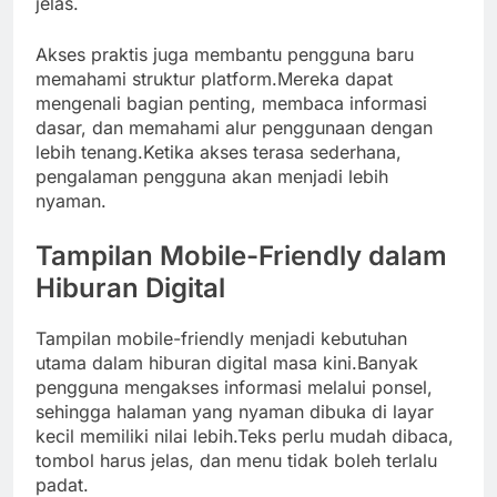
jelas.
Akses praktis juga membantu pengguna baru
memahami struktur platform.Mereka dapat
mengenali bagian penting, membaca informasi
dasar, dan memahami alur penggunaan dengan
lebih tenang.Ketika akses terasa sederhana,
pengalaman pengguna akan menjadi lebih
nyaman.
Tampilan Mobile-Friendly dalam
Hiburan Digital
Tampilan mobile-friendly menjadi kebutuhan
utama dalam hiburan digital masa kini.Banyak
pengguna mengakses informasi melalui ponsel,
sehingga halaman yang nyaman dibuka di layar
kecil memiliki nilai lebih.Teks perlu mudah dibaca,
tombol harus jelas, dan menu tidak boleh terlalu
padat.