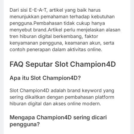
Dari sisi E-E-A-T, artikel yang baik harus
menunjukkan pemahaman terhadap kebutuhan
pengguna.Pembahasan tidak cukup hanya
menyebut brand.Artikel perlu menjelaskan alasan
tren hiburan digital berkembang, faktor
kenyamanan pengguna, keamanan akun, serta
contoh penerapan dalam aktivitas online.
FAQ Seputar Slot Champion4D
Apa itu Slot Champion4D?
Slot Champion4D adalah brand keyword yang
sering dikaitkan dengan pembahasan platform
hiburan digital dan akses online modern.
Mengapa Champion4D sering dicari
pengguna?