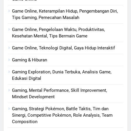
Game Online, Keterampilan Hidup, Pengembangan Diri,
Tips Gaming, Pemecahan Masalah
Game Online, Pengelolaan Waktu, Produktivitas,
Kesehatan Mental, Tips Bermain Game
Game Online, Teknologi Digital, Gaya Hidup Interaktif
Gaming & Hiburan
Gaming Exploration, Dunia Terbuka, Analisis Game,
Edukasi Digital
Gaming, Mental Performance, Skill Improvement,
Mindset Development
Gaming, Strategi Pokémon, Battle Taktis, Tim dan
Sinergi, Competitive Pokémon, Role Analysis, Team
Composition