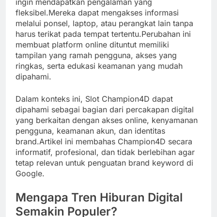
ingin mendapatkan pengalaman yang
fleksibel.Mereka dapat mengakses informasi
melalui ponsel, laptop, atau perangkat lain tanpa
harus terikat pada tempat tertentu.Perubahan ini
membuat platform online dituntut memiliki
tampilan yang ramah pengguna, akses yang
ringkas, serta edukasi keamanan yang mudah
dipahami.
Dalam konteks ini, Slot Champion4D dapat
dipahami sebagai bagian dari percakapan digital
yang berkaitan dengan akses online, kenyamanan
pengguna, keamanan akun, dan identitas
brand.Artikel ini membahas Champion4D secara
informatif, profesional, dan tidak berlebihan agar
tetap relevan untuk penguatan brand keyword di
Google.
Mengapa Tren Hiburan Digital
Semakin Populer?