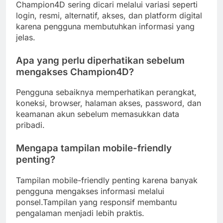
Champion4D sering dicari melalui variasi seperti
login, resmi, alternatif, akses, dan platform digital
karena pengguna membutuhkan informasi yang
jelas.
Apa yang perlu diperhatikan sebelum
mengakses Champion4D?
Pengguna sebaiknya memperhatikan perangkat,
koneksi, browser, halaman akses, password, dan
keamanan akun sebelum memasukkan data
pribadi.
Mengapa tampilan mobile-friendly
penting?
Tampilan mobile-friendly penting karena banyak
pengguna mengakses informasi melalui
ponsel.Tampilan yang responsif membantu
pengalaman menjadi lebih praktis.