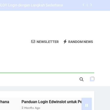
LOT Login dengan Langkah Sederhana
guna yang Sering Berpindah Perangkat
p Lebah4D Login untuk Pengguna Baru
pilan Responsif di Berbagai Perangkat
NEWSLETTER
RANDOM NEWS
LOT Login dengan Langkah Sederhana
guna yang Sering Berpindah Perangkat
p Lebah4D Login untuk Pengguna Baru
Panduan Login Edwinslot untuk Pengguna yang Sering Berpin
2 Months Ago