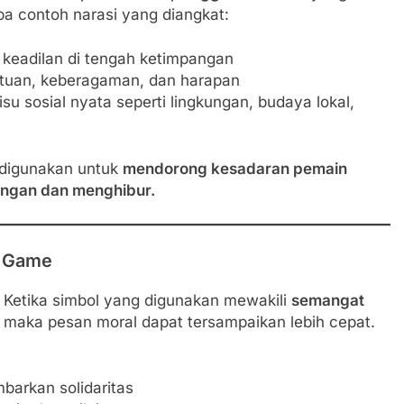
a contoh narasi yang diangkat:
keadilan di tengah ketimpangan
atuan, keberagaman, dan harapan
u sosial nyata seperti lingkungan, budaya lokal,
 digunakan untuk
mendorong kesadaran pemain
ringan dan menghibur.
l Game
. Ketika simbol yang digunakan mewakili
semangat
, maka pesan moral dapat tersampaikan lebih cepat.
arkan solidaritas