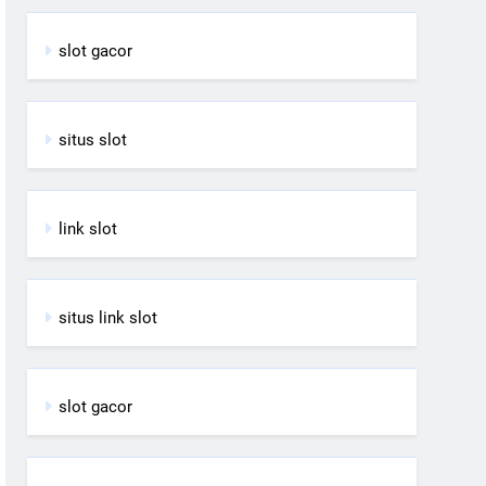
slot gacor
situs slot
link slot
situs link slot
slot gacor