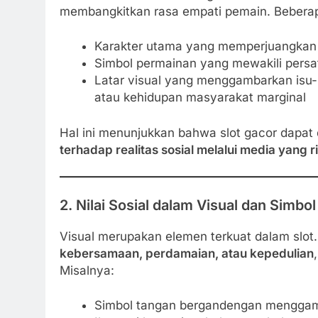
membangkitkan rasa empati pemain. Beberap
Karakter utama yang memperjuangkan 
Simbol permainan yang mewakili pers
Latar visual yang menggambarkan isu-is
atau kehidupan masyarakat marginal
Hal ini menunjukkan bahwa slot gacor dapat
terhadap realitas sosial melalui media yang 
2.
Nilai Sosial dalam Visual dan Simbo
Visual merupakan elemen terkuat dalam slot
kebersamaan, perdamaian, atau kepedulian
Misalnya:
Simbol tangan bergandengan menggamb