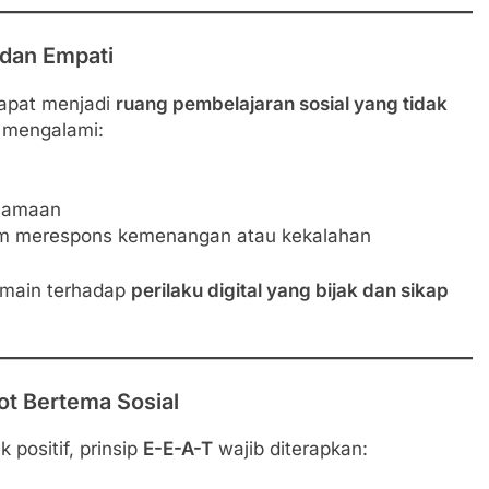
 dan Empati
dapat menjadi
ruang pembelajaran sosial yang tidak
 mengalami:
rsamaan
alam merespons kemenangan atau kekalahan
main terhadap
perilaku digital yang bijak dan sikap
ot Bertema Sosial
ositif, prinsip
E-E-A-T
wajib diterapkan: