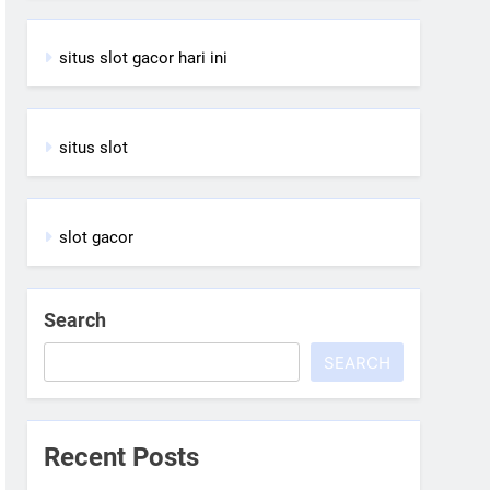
situs slot gacor hari ini
situs slot
slot gacor
Search
SEARCH
Recent Posts