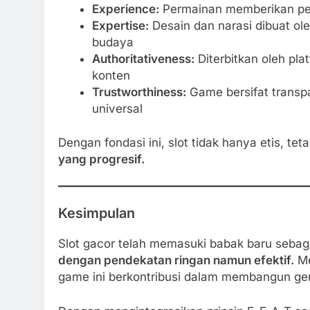
Experience:
Permainan memberikan pen
Expertise:
Desain dan narasi dibuat ole
budaya
Authoritativeness:
Diterbitkan oleh pl
konten
Trustworthiness:
Game bersifat transpar
universal
Dengan fondasi ini, slot tidak hanya etis, tet
yang progresif.
Kesimpulan
Slot gacor telah memasuki babak baru seba
dengan pendekatan ringan namun efektif.
Me
game ini berkontribusi dalam membangun genera