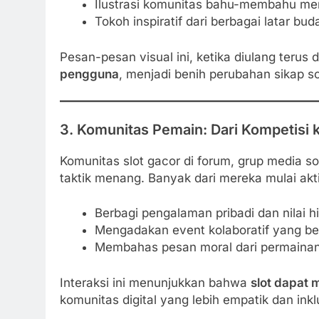
Ilustrasi komunitas bahu-membahu men
Tokoh inspiratif dari berbagai latar bu
Pesan-pesan visual ini, ketika diulang terus
pengguna
, menjadi benih perubahan sikap s
3.
Komunitas Pemain: Dari Kompetisi k
Komunitas slot gacor di forum, grup media so
taktik menang. Banyak dari mereka mulai akti
Berbagi pengalaman pribadi dan nilai 
Mengadakan event kolaboratif yang bertu
Membahas pesan moral dari permainan s
Interaksi ini menunjukkan bahwa
slot dapat 
komunitas digital yang lebih empatik dan inklu