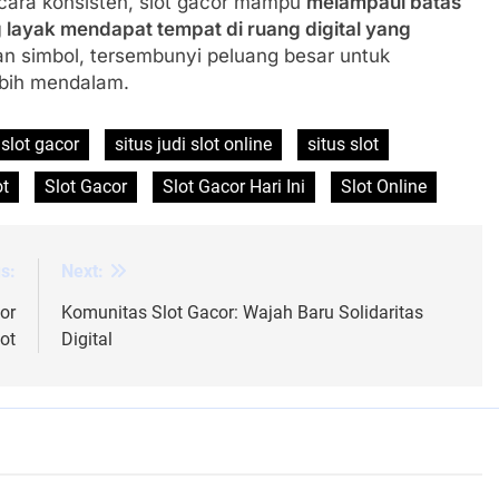
cara konsisten, slot gacor mampu
melampaui batas
g layak mendapat tempat di ruang digital yang
gan simbol, tersembunyi peluang besar untuk
ebih mendalam.
 slot gacor
situs judi slot online
situs slot
ot
Slot Gacor
Slot Gacor Hari Ini
Slot Online
s:
Next:
or
Komunitas Slot Gacor: Wajah Baru Solidaritas
ot
Digital