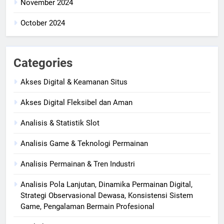
November 2024
October 2024
Categories
Akses Digital & Keamanan Situs
Akses Digital Fleksibel dan Aman
Analisis & Statistik Slot
Analisis Game & Teknologi Permainan
Analisis Permainan & Tren Industri
Analisis Pola Lanjutan, Dinamika Permainan Digital,
Strategi Observasional Dewasa, Konsistensi Sistem
Game, Pengalaman Bermain Profesional