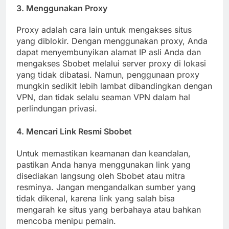
3.
Menggunakan Proxy
Proxy adalah cara lain untuk mengakses situs
yang diblokir. Dengan menggunakan proxy, Anda
dapat menyembunyikan alamat IP asli Anda dan
mengakses Sbobet melalui server proxy di lokasi
yang tidak dibatasi. Namun, penggunaan proxy
mungkin sedikit lebih lambat dibandingkan dengan
VPN, dan tidak selalu seaman VPN dalam hal
perlindungan privasi.
4.
Mencari Link Resmi Sbobet
Untuk memastikan keamanan dan keandalan,
pastikan Anda hanya menggunakan link yang
disediakan langsung oleh Sbobet atau mitra
resminya. Jangan mengandalkan sumber yang
tidak dikenal, karena link yang salah bisa
mengarah ke situs yang berbahaya atau bahkan
mencoba menipu pemain.