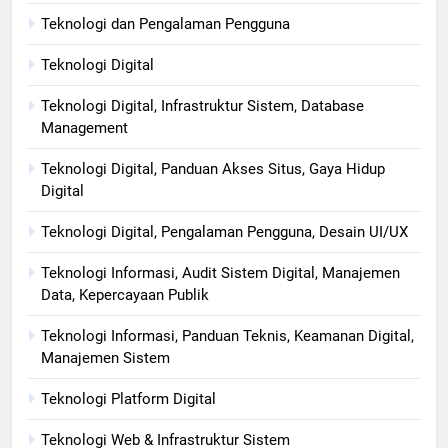
Teknologi dan Pengalaman Pengguna
Teknologi Digital
Teknologi Digital, Infrastruktur Sistem, Database
Management
Teknologi Digital, Panduan Akses Situs, Gaya Hidup
Digital
Teknologi Digital, Pengalaman Pengguna, Desain UI/UX
Teknologi Informasi, Audit Sistem Digital, Manajemen
Data, Kepercayaan Publik
Teknologi Informasi, Panduan Teknis, Keamanan Digital,
Manajemen Sistem
Teknologi Platform Digital
Teknologi Web & Infrastruktur Sistem