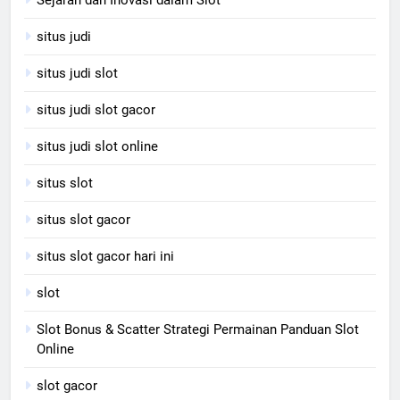
Sejarah dan Inovasi dalam Slot
situs judi
situs judi slot
situs judi slot gacor
situs judi slot online
situs slot
situs slot gacor
situs slot gacor hari ini
slot
Slot Bonus & Scatter Strategi Permainan Panduan Slot
Online
slot gacor