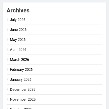
Archives
July 2026
June 2026
May 2026
April 2026
March 2026
February 2026
January 2026
December 2025
November 2025