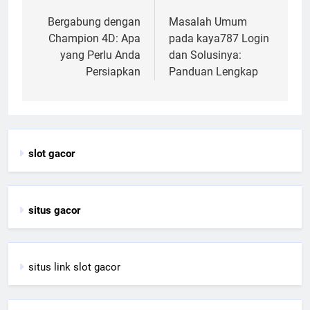
Post
navigation
Bergabung dengan
Masalah Umum
Champion 4D: Apa
pada kaya787 Login
yang Perlu Anda
dan Solusinya:
Persiapkan
Panduan Lengkap
slot gacor
situs gacor
situs link slot gacor