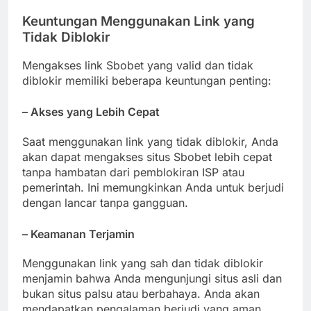
Keuntungan Menggunakan Link yang
Tidak Diblokir
Mengakses link Sbobet yang valid dan tidak
diblokir memiliki beberapa keuntungan penting:
–
Akses yang Lebih Cepat
Saat menggunakan link yang tidak diblokir, Anda
akan dapat mengakses situs Sbobet lebih cepat
tanpa hambatan dari pemblokiran ISP atau
pemerintah. Ini memungkinkan Anda untuk berjudi
dengan lancar tanpa gangguan.
–
Keamanan Terjamin
Menggunakan link yang sah dan tidak diblokir
menjamin bahwa Anda mengunjungi situs asli dan
bukan situs palsu atau berbahaya. Anda akan
mendapatkan pengalaman berjudi yang aman,