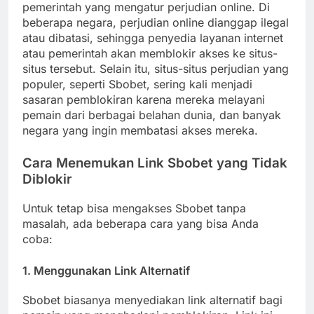
pemerintah yang mengatur perjudian online. Di
beberapa negara, perjudian online dianggap ilegal
atau dibatasi, sehingga penyedia layanan internet
atau pemerintah akan memblokir akses ke situs-
situs tersebut. Selain itu, situs-situs perjudian yang
populer, seperti Sbobet, sering kali menjadi
sasaran pemblokiran karena mereka melayani
pemain dari berbagai belahan dunia, dan banyak
negara yang ingin membatasi akses mereka.
Cara Menemukan Link Sbobet yang Tidak
Diblokir
Untuk tetap bisa mengakses Sbobet tanpa
masalah, ada beberapa cara yang bisa Anda
coba:
1.
Menggunakan Link Alternatif
Sbobet biasanya menyediakan link alternatif bagi