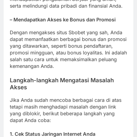
serta melindungi data pribadi dan finansial Anda.
–
Mendapatkan Akses ke Bonus dan Promosi
Dengan mengakses situs Sbobet yang sah, Anda
dapat memanfaatkan berbagai bonus dan promosi
yang ditawarkan, seperti bonus pendaftaran,
promosi mingguan, atau bonus loyalitas. Ini adalah
salah satu cara untuk memaksimalkan peluang
kemenangan Anda.
Langkah-langkah Mengatasi Masalah
Akses
Jika Anda sudah mencoba berbagai cara di atas
tetapi masih menghadapi masalah dengan link
yang diblokir, berikut beberapa langkah yang
dapat Anda coba:
1.
Cek Status Jaringan Internet Anda