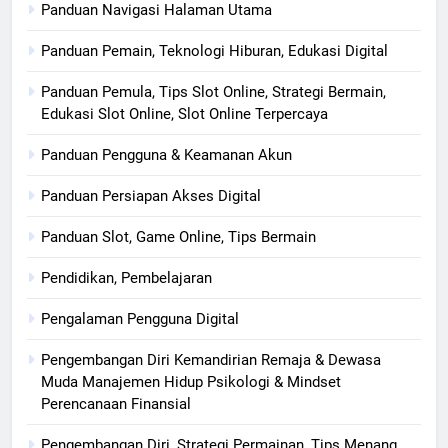
Panduan Navigasi Halaman Utama
Panduan Pemain, Teknologi Hiburan, Edukasi Digital
Panduan Pemula, Tips Slot Online, Strategi Bermain,
Edukasi Slot Online, Slot Online Terpercaya
Panduan Pengguna & Keamanan Akun
Panduan Persiapan Akses Digital
Panduan Slot, Game Online, Tips Bermain
Pendidikan, Pembelajaran
Pengalaman Pengguna Digital
Pengembangan Diri Kemandirian Remaja & Dewasa
Muda Manajemen Hidup Psikologi & Mindset
Perencanaan Finansial
Pengembangan Diri, Strategi Permainan, Tips Menang.