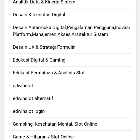
Analitik Data & Kinerja Sistem
Desain & Identitas Digital
Desain Antarmuka Digital,Pengalaman Pengguna,Inovasi
Platform,Manajemen Akses,Arsitektur Sistem
Desain UX & Strategi Formulir
Edukasi Digital & Gaming
Edukasi Permainan & Analisis Slot
edwinslot
edwinslot alternatif
edwinslot login
Gambling, Kesehatan Mental, Slot Online
Game & Hiburan / Slot Online