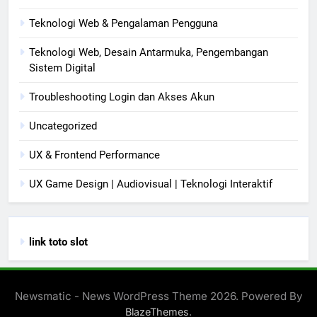
Teknologi Web & Pengalaman Pengguna
Teknologi Web, Desain Antarmuka, Pengembangan
Sistem Digital
Troubleshooting Login dan Akses Akun
Uncategorized
UX & Frontend Performance
UX Game Design | Audiovisual | Teknologi Interaktif
link toto slot
Newsmatic - News WordPress Theme 2026. Powered By
.
BlazeThemes