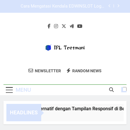
Skip
Panduan Login Edwinslot untuk Pengguna yang
to
Sering Berpindah Perangkat
content
Panduan Lengkap Lebah4D Login untuk Pengguna
Baru
TIARA4D Link Alternatif dengan Tampilan
Responsif di Berbagai Perangkat
Cara Mengatasi Kendala EDWINSLOT Login
dengan Langkah Sederhana
Panduan Login Edwinslot untuk Pengguna yang
Sering Berpindah Perangkat
IPL Tretmani
Dapatkan Perawatan IPL Terbaik Untuk Kulit
Panduan Lengkap Lebah4D Login untuk Pengguna
NEWSLETTER
RANDOM NEWS
Baru
Anda Di IPL Tretmani.
MENU
ARA4D Link Alternatif dengan Tampilan Responsif di Berbaga
HEADLINES
Weeks Ago