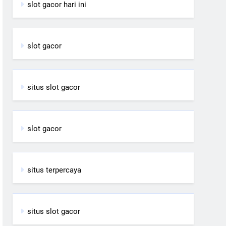
slot gacor hari ini
slot gacor
situs slot gacor
slot gacor
situs terpercaya
situs slot gacor