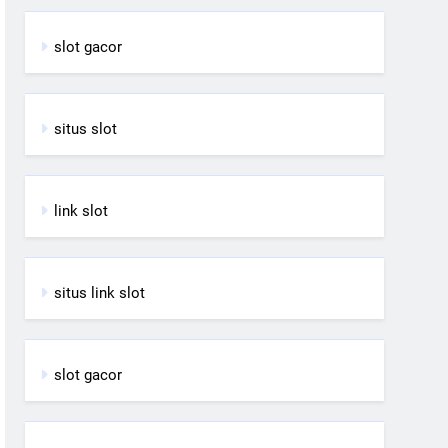
slot gacor
situs slot
link slot
situs link slot
slot gacor