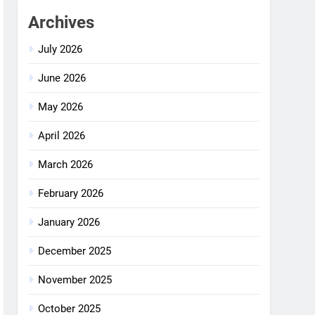
Archives
July 2026
June 2026
May 2026
April 2026
March 2026
February 2026
January 2026
December 2025
November 2025
October 2025