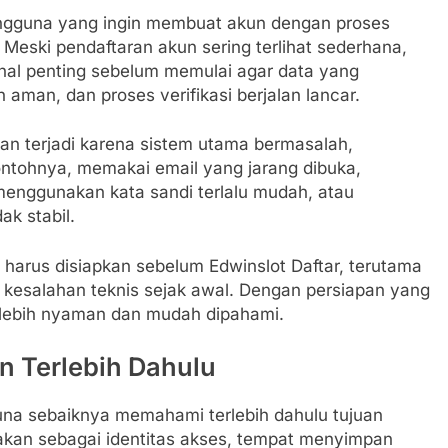
engguna yang ingin membuat akun dengan proses
 Meski pendaftaran akun sering terlihat sederhana,
hal penting sebelum memulai agar data yang
aman, dan proses verifikasi berjalan lancar.
n terjadi karena sistem utama bermasalah,
ntohnya, memakai email yang jarang dibuka,
enggunakan kata sandi terlalu mudah, atau
ak stabil.
g harus disiapkan sebelum Edwinslot Daftar, terutama
 kesalahan teknis sejak awal. Dengan persiapan yang
 lebih nyaman dan mudah dipahami.
 Terlebih Dahulu
una sebaiknya memahami terlebih dahulu tujuan
kan sebagai identitas akses, tempat menyimpan