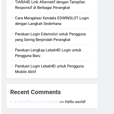
TIARA4D Link Alternatif dengan Tampilan
Responsif di Berbagai Perangkat
Cara Mengatasi Kendala EDWINSLOT Login
dengan Langkah Sederhana
Panduan Login Edwinslot untuk Pengguna
yang Sering Berpindah Perangkat
Panduan Lengkap Lebah4D Login untuk
Pengguna Baru
Panduan Login Lebah4D untuk Pengguna
Mobile Aktif
Recent Comments
A WordPress Commenter
on
Hello world!