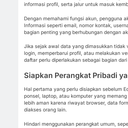
informasi profil, serta jalur untuk masuk kem
Dengan memahami fungsi akun, pengguna aka
Informasi seperti email, nomor kontak, usern
bagian penting yang berhubungan dengan ak
Jika sejak awal data yang dimasukkan tidak v
login, memperbarui profil, atau melakukan ve
daftar perlu diperlakukan sebagai bagian dar
Siapkan Perangkat Pribadi 
Hal pertama yang perlu disiapkan sebelum Ed
ponsel, laptop, atau komputer yang memang 
lebih aman karena riwayat browser, data for
diakses orang lain.
Hindari menggunakan perangkat umum, seper