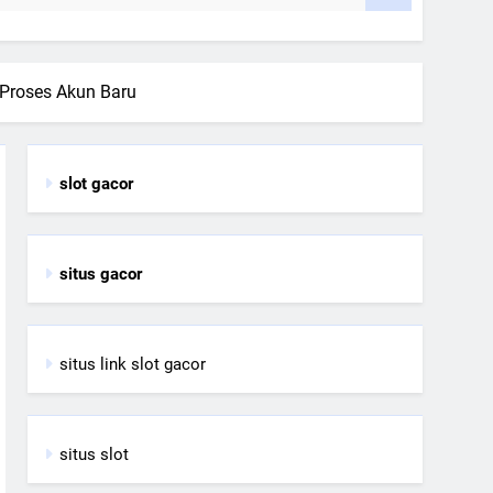
 Proses Akun Baru
slot gacor
situs gacor
situs link slot gacor
situs slot