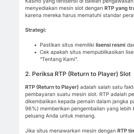
Kasino yang terlisensi di bawah pengawasan 
menyediakan mesin slot dengan
RTP yang t
karena mereka harus mematuhi standar perat
Strategi:
Pastikan situs memiliki
lisensi resmi
dar
Cek apakah situs mempublikasikan lise
“Tentang Kami”.
2.
Periksa RTP (Return to Player) Slot
RTP (Return to Player)
adalah salah satu fak
pembayaran suatu mesin slot. RTP adalah per
dikembalikan kepada pemain dalam jangka 
96%) memberikan pengembalian yang lebih b
peluang Anda untuk menang.
Jika situs menawarkan mesin dengan
RTP ti