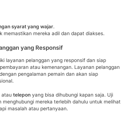
gan syarat yang wajar
.
 memastikan mereka adil dan dapat diakses.
langgan yang Responsif
ki layanan pelanggan yang responsif dan siap
n pembayaran atau kemenangan. Layanan pelanggan
i dengan pengalaman pemain dan akan siap
ional.
, atau
telepon
yang bisa dihubungi kapan saja. Uji
n menghubungi mereka terlebih dahulu untuk melihat
api masalah atau pertanyaan.