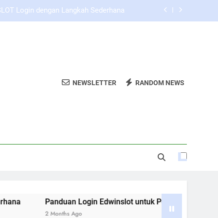
LOT Login dengan Langkah Sederhana
guna yang Sering Berpindah Perangkat
p Lebah4D Login untuk Pengguna Baru
pilan Responsif di Berbagai Perangkat
NEWSLETTER
RANDOM NEWS
LOT Login dengan Langkah Sederhana
guna yang Sering Berpindah Perangkat
p Lebah4D Login untuk Pengguna Baru
Panduan Login Edwinslot untuk Pengguna yang Sering Berpin
2 Months Ago