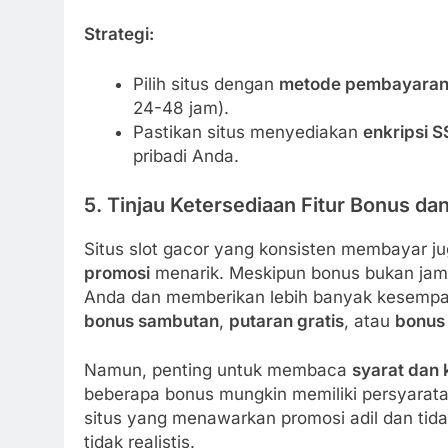
Strategi:
Pilih situs dengan
metode pembayaran
24-48 jam).
Pastikan situs menyediakan
enkripsi S
pribadi Anda.
5.
Tinjau Ketersediaan Fitur Bonus da
Situs slot gacor yang konsisten membayar 
promosi
menarik. Meskipun bonus bukan jam
Anda dan memberikan lebih banyak kesempat
bonus sambutan
,
putaran gratis
, atau
bonus
Namun, penting untuk membaca
syarat dan 
beberapa bonus mungkin memiliki persyaratan
situs yang menawarkan promosi adil dan ti
tidak realistis.