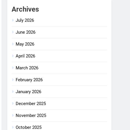
Archives
July 2026
June 2026
May 2026
April 2026
March 2026
February 2026
January 2026
December 2025
November 2025
October 2025