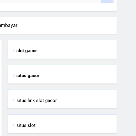
Membayar
slot gacor
situs gacor
situs link slot gacor
situs slot