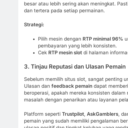
besar atau lebih sering akan meningkat. Pas
dan tertera pada setiap permainan.
Strategi:
Pilih mesin dengan
RTP minimal 96%
un
pembayaran yang lebih konsisten.
Cek
RTP mesin slot
di halaman informa
3.
Tinjau Reputasi dan Ulasan Pemain
Sebelum memilih situs slot, sangat penting
Ulasan dan
feedback pemain
dapat memberik
beroperasi, apakah mereka konsisten dala
masalah dengan penarikan atau layanan pel
Platform seperti
Trustpilot
,
AskGamblers
, d
pemain yang sudah memiliki pengalaman berma
ulasan positif dan tingkat keluhan yang renda