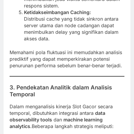
respons sistem.
Ketidakseimbangan Caching:
Distribusi cache yang tidak sinkron antara
server utama dan node cadangan dapat
menimbulkan delay yang signifikan dalam
akses data.
Memahami pola fluktuasi ini memudahkan analisis
prediktif yang dapat memperkirakan potensi
penurunan performa sebelum benar-benar terjadi.
3. Pendekatan Analitik dalam Analisis
Temporal
Dalam menganalisis kinerja Slot Gacor secara
temporal, dibutuhkan integrasi antara
data
observability tools
dan
machine learning
analytics
.Beberapa langkah strategis meliputi: