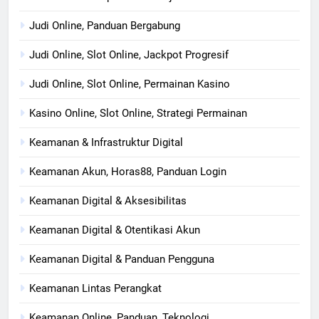
Judi Online, Panduan Bergabung
Judi Online, Slot Online, Jackpot Progresif
Judi Online, Slot Online, Permainan Kasino
Kasino Online, Slot Online, Strategi Permainan
Keamanan & Infrastruktur Digital
Keamanan Akun, Horas88, Panduan Login
Keamanan Digital & Aksesibilitas
Keamanan Digital & Otentikasi Akun
Keamanan Digital & Panduan Pengguna
Keamanan Lintas Perangkat
Keamanan Online, Panduan, Teknologi