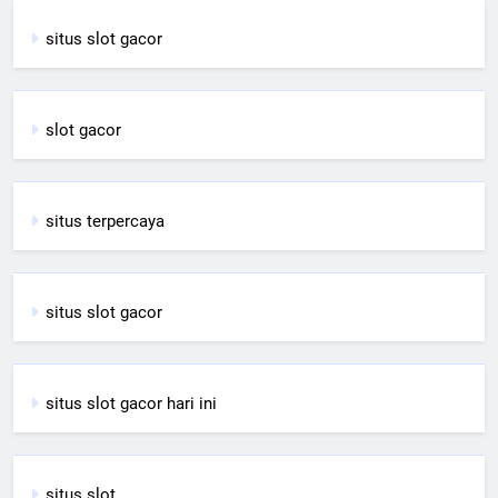
situs slot gacor
slot gacor
situs terpercaya
situs slot gacor
situs slot gacor hari ini
situs slot