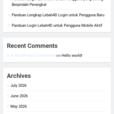
Berpindah Perangkat
Panduan Lengkap Lebah4D Login untuk Pengguna Baru
Panduan Login Lebah4D untuk Pengguna Mobile Aktif
Recent Comments
A WordPress Commenter
on
Hello world!
Archives
July 2026
June 2026
May 2026