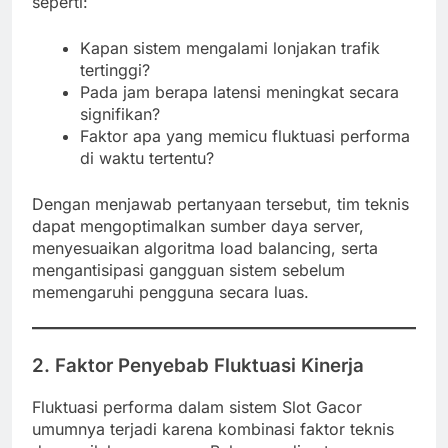
seperti:
Kapan sistem mengalami lonjakan trafik
tertinggi?
Pada jam berapa latensi meningkat secara
signifikan?
Faktor apa yang memicu fluktuasi performa
di waktu tertentu?
Dengan menjawab pertanyaan tersebut, tim teknis
dapat mengoptimalkan sumber daya server,
menyesuaikan algoritma load balancing, serta
mengantisipasi gangguan sistem sebelum
memengaruhi pengguna secara luas.
2. Faktor Penyebab Fluktuasi Kinerja
Fluktuasi performa dalam sistem Slot Gacor
umumnya terjadi karena kombinasi faktor teknis