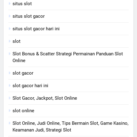
situs slot
situs slot gacor
situs slot gacor hari ini
slot
Slot Bonus & Scatter Strategi Permainan Panduan Slot
Online
slot gacor
slot gacor hari ini
Slot Gacor, Jackpot, Slot Online
slot online
Slot Online, Judi Online, Tips Bermain Slot, Game Kasino,
Keamanan Judi, Strategi Slot