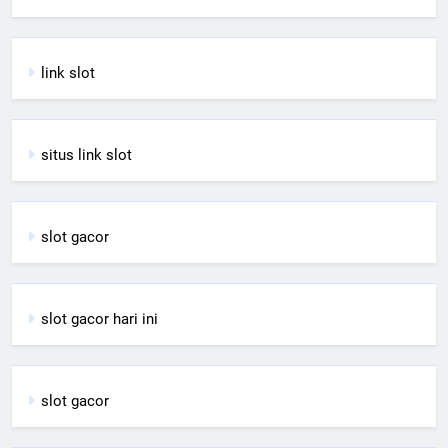
link slot
situs link slot
slot gacor
slot gacor hari ini
slot gacor