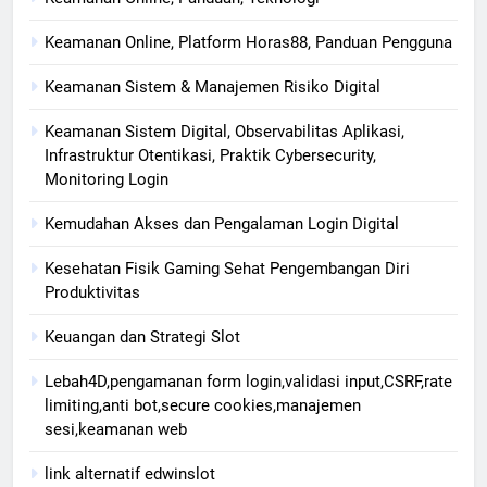
Keamanan Online, Platform Horas88, Panduan Pengguna
Keamanan Sistem & Manajemen Risiko Digital
Keamanan Sistem Digital, Observabilitas Aplikasi,
Infrastruktur Otentikasi, Praktik Cybersecurity,
Monitoring Login
Kemudahan Akses dan Pengalaman Login Digital
Kesehatan Fisik Gaming Sehat Pengembangan Diri
Produktivitas
Keuangan dan Strategi Slot
Lebah4D,pengamanan form login,validasi input,CSRF,rate
limiting,anti bot,secure cookies,manajemen
sesi,keamanan web
link alternatif edwinslot