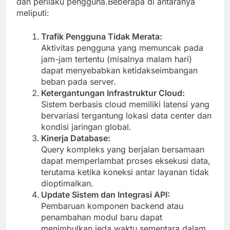
dan perilaku pengguna.Beberapa di antaranya
meliputi:
Trafik Pengguna Tidak Merata:
Aktivitas pengguna yang memuncak pada
jam-jam tertentu (misalnya malam hari)
dapat menyebabkan ketidakseimbangan
beban pada server.
Ketergantungan Infrastruktur Cloud:
Sistem berbasis cloud memiliki latensi yang
bervariasi tergantung lokasi data center dan
kondisi jaringan global.
Kinerja Database:
Query kompleks yang berjalan bersamaan
dapat memperlambat proses eksekusi data,
terutama ketika koneksi antar layanan tidak
dioptimalkan.
Update Sistem dan Integrasi API:
Pembaruan komponen backend atau
penambahan modul baru dapat
menimbulkan jeda waktu sementara dalam