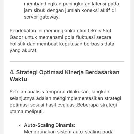
membandingkan peningkatan latensi pada
jam sibuk dengan jumlah koneksi aktif di
server gateway.
Pendekatan ini memungkinkan tim teknis Slot
Gacor untuk memahami pola fluktuasi secara
holistik dan membuat keputusan berbasis data
yang akurat.
4. Strategi Optimasi Kinerja Berdasarkan
Waktu
Setelah analisis temporal dilakukan, langkah
selanjutnya adalah mengimplementasikan strategi
optimasi sesuai hasil evaluasi.Beberapa strategi
utama meliputi:
Auto-Scaling Dinamis:
Menggunakan sistem auto-scaling pada