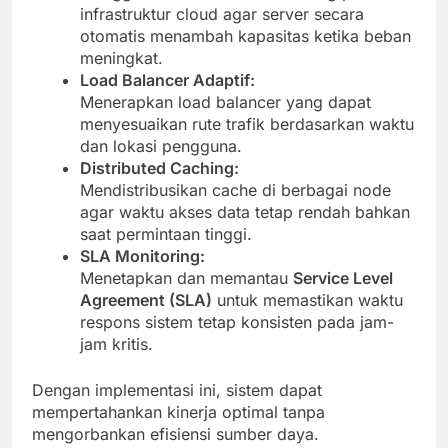
infrastruktur cloud agar server secara
otomatis menambah kapasitas ketika beban
meningkat.
Load Balancer Adaptif:
Menerapkan load balancer yang dapat
menyesuaikan rute trafik berdasarkan waktu
dan lokasi pengguna.
Distributed Caching:
Mendistribusikan cache di berbagai node
agar waktu akses data tetap rendah bahkan
saat permintaan tinggi.
SLA Monitoring:
Menetapkan dan memantau
Service Level
Agreement (SLA)
untuk memastikan waktu
respons sistem tetap konsisten pada jam-
jam kritis.
Dengan implementasi ini, sistem dapat
mempertahankan kinerja optimal tanpa
mengorbankan efisiensi sumber daya.