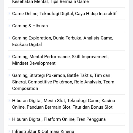
Kesehatan Mental, Tips Bermain Game
Game Online, Teknologi Digital, Gaya Hidup Interaktif
Gaming & Hiburan
Gaming Exploration, Dunia Terbuka, Analisis Game,
Edukasi Digital
Gaming, Mental Performance, Skill Improvement,
Mindset Development
Gaming, Strategi Pokémon, Battle Taktis, Tim dan
Sinergi, Competitive Pokémon, Role Analysis, Team
Composition
Hiburan Digital, Mesin Slot, Teknologi Game, Kasino
Online, Panduan Bermain Slot, Fitur dan Bonus Slot
Hiburan Digital, Platform Online, Tren Pengguna
Infrastruktur & Optimasi Kinerja