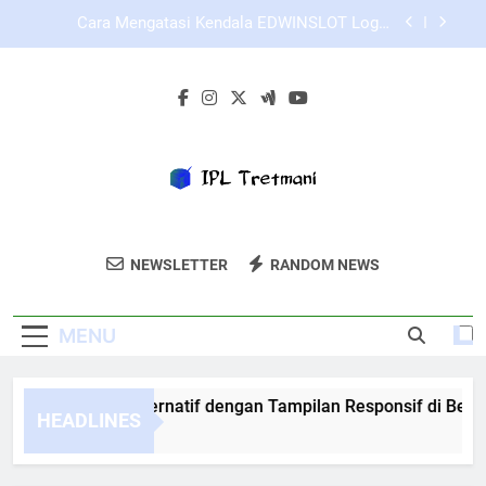
Skip
Panduan Login Edwinslot untuk Pengguna yang
to
Sering Berpindah Perangkat
content
Panduan Lengkap Lebah4D Login untuk Pengguna
Baru
TIARA4D Link Alternatif dengan Tampilan
Responsif di Berbagai Perangkat
Cara Mengatasi Kendala EDWINSLOT Login
dengan Langkah Sederhana
Panduan Login Edwinslot untuk Pengguna yang
Sering Berpindah Perangkat
IPL Tretmani
Dapatkan Perawatan IPL Terbaik Untuk Kulit
Panduan Lengkap Lebah4D Login untuk Pengguna
NEWSLETTER
RANDOM NEWS
Baru
Anda Di IPL Tretmani.
MENU
IARA4D Link Alternatif dengan Tampilan Responsif di Berbaga
HEADLINES
 Weeks Ago