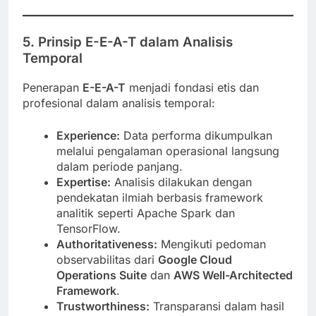
5. Prinsip E-E-A-T dalam Analisis
Temporal
Penerapan
E-E-A-T
menjadi fondasi etis dan
profesional dalam analisis temporal:
Experience:
Data performa dikumpulkan
melalui pengalaman operasional langsung
dalam periode panjang.
Expertise:
Analisis dilakukan dengan
pendekatan ilmiah berbasis framework
analitik seperti Apache Spark dan
TensorFlow.
Authoritativeness:
Mengikuti pedoman
observabilitas dari
Google Cloud
Operations Suite
dan
AWS Well-Architected
Framework
.
Trustworthiness:
Transparansi dalam hasil