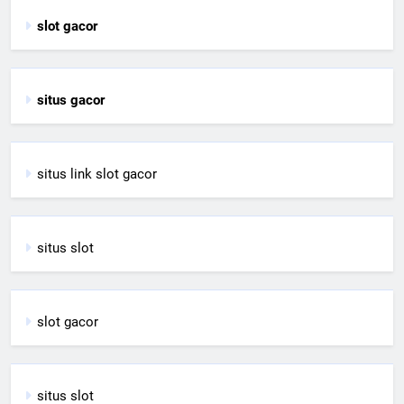
slot gacor
situs gacor
situs link slot gacor
situs slot
slot gacor
situs slot