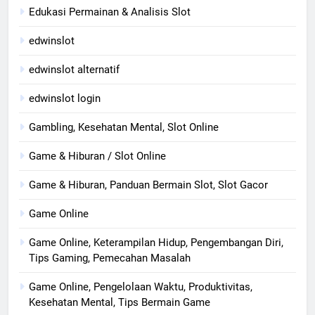
Edukasi Permainan & Analisis Slot
edwinslot
edwinslot alternatif
edwinslot login
Gambling, Kesehatan Mental, Slot Online
Game & Hiburan / Slot Online
Game & Hiburan, Panduan Bermain Slot, Slot Gacor
Game Online
Game Online, Keterampilan Hidup, Pengembangan Diri,
Tips Gaming, Pemecahan Masalah
Game Online, Pengelolaan Waktu, Produktivitas,
Kesehatan Mental, Tips Bermain Game