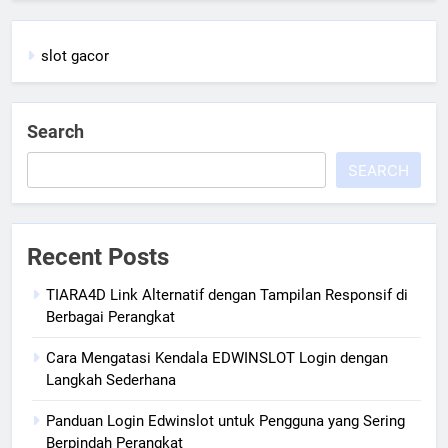
slot gacor
Search
SEARCH
Recent Posts
TIARA4D Link Alternatif dengan Tampilan Responsif di
Berbagai Perangkat
Cara Mengatasi Kendala EDWINSLOT Login dengan
Langkah Sederhana
Panduan Login Edwinslot untuk Pengguna yang Sering
Berpindah Perangkat