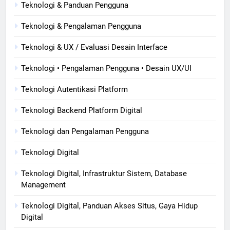
Teknologi & Panduan Pengguna
Teknologi & Pengalaman Pengguna
Teknologi & UX / Evaluasi Desain Interface
Teknologi • Pengalaman Pengguna • Desain UX/UI
Teknologi Autentikasi Platform
Teknologi Backend Platform Digital
Teknologi dan Pengalaman Pengguna
Teknologi Digital
Teknologi Digital, Infrastruktur Sistem, Database
Management
Teknologi Digital, Panduan Akses Situs, Gaya Hidup
Digital