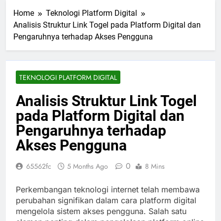
Home
Teknologi Platform Digital
Analisis Struktur Link Togel pada Platform Digital dan
Pengaruhnya terhadap Akses Pengguna
TEKNOLOGI PLATFORM DIGITAL
Analisis Struktur Link Togel
pada Platform Digital dan
Pengaruhnya terhadap
Akses Pengguna
0
65562fc
5 Months Ago
8 Mins
Perkembangan teknologi internet telah membawa
perubahan signifikan dalam cara platform digital
mengelola sistem akses pengguna. Salah satu