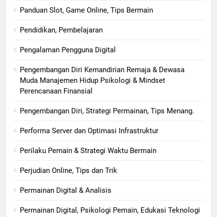
Panduan Slot, Game Online, Tips Bermain
Pendidikan, Pembelajaran
Pengalaman Pengguna Digital
Pengembangan Diri Kemandirian Remaja & Dewasa
Muda Manajemen Hidup Psikologi & Mindset
Perencanaan Finansial
Pengembangan Diri, Strategi Permainan, Tips Menang.
Performa Server dan Optimasi Infrastruktur
Perilaku Pemain & Strategi Waktu Bermain
Perjudian Online, Tips dan Trik
Permainan Digital & Analisis
Permainan Digital, Psikologi Pemain, Edukasi Teknologi