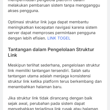
melakukan pembaruan sistem tanpa mengganggu
akses pengguna.
Optimasi struktur link juga dapat membantu
meningkatkan kecepatan navigasi karena sistem
server dapat memproses permintaan pengguna
dengan lebih efisien.
LINK TOGEL
Tantangan dalam Pengelolaan Struktur
Link
Meskipun terlihat sederhana, pengelolaan struktur
link memiliki tantangan tersendiri. Salah satu
tantangan utama adalah menjaga konsistensi
struktur link ketika platform terus berkembang dan
menambahkan halaman baru.
Jika struktur link tidak dirancang dengan baik
sejak awal, perubahan pada sistem dapat
menyebabkan terjadinya link rusak atau halaman