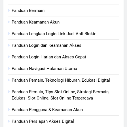
Panduan Bermain
Panduan Keamanan Akun
Panduan Lengkap Login Link Judi Anti Blokir
Panduan Login dan Keamanan Akses
Panduan Login Harian dan Akses Cepat
Panduan Navigasi Halaman Utama
Panduan Pemain, Teknologi Hiburan, Edukasi Digital
Panduan Pemula, Tips Slot Online, Strategi Bermain,
Edukasi Slot Online, Slot Online Terpercaya
Panduan Pengguna & Keamanan Akun
Panduan Persiapan Akses Digital