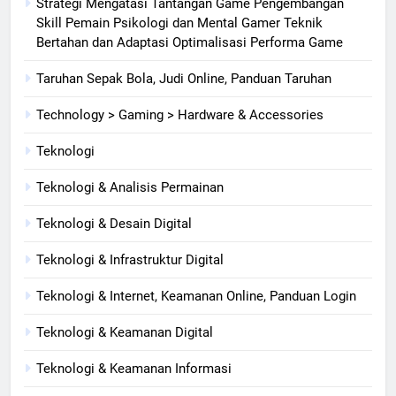
Strategi Mengatasi Tantangan Game Pengembangan
Skill Pemain Psikologi dan Mental Gamer Teknik
Bertahan dan Adaptasi Optimalisasi Performa Game
Taruhan Sepak Bola, Judi Online, Panduan Taruhan
Technology > Gaming > Hardware & Accessories
Teknologi
Teknologi & Analisis Permainan
Teknologi & Desain Digital
Teknologi & Infrastruktur Digital
Teknologi & Internet, Keamanan Online, Panduan Login
Teknologi & Keamanan Digital
Teknologi & Keamanan Informasi