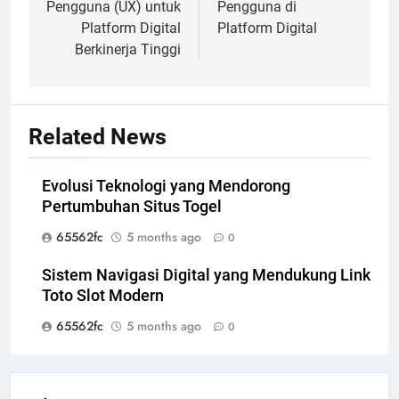
Pengguna (UX) untuk
Pengguna di
Platform Digital
Platform Digital
Berkinerja Tinggi
Related News
Evolusi Teknologi yang Mendorong
Pertumbuhan Situs Togel
65562fc
5 months ago
0
Sistem Navigasi Digital yang Mendukung Link
Toto Slot Modern
65562fc
5 months ago
0