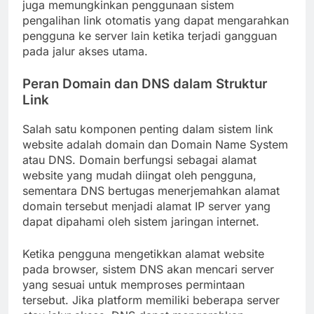
juga memungkinkan penggunaan sistem
pengalihan link otomatis yang dapat mengarahkan
pengguna ke server lain ketika terjadi gangguan
pada jalur akses utama.
Peran Domain dan DNS dalam Struktur
Link
Salah satu komponen penting dalam sistem link
website adalah domain dan Domain Name System
atau DNS. Domain berfungsi sebagai alamat
website yang mudah diingat oleh pengguna,
sementara DNS bertugas menerjemahkan alamat
domain tersebut menjadi alamat IP server yang
dapat dipahami oleh sistem jaringan internet.
Ketika pengguna mengetikkan alamat website
pada browser, sistem DNS akan mencari server
yang sesuai untuk memproses permintaan
tersebut. Jika platform memiliki beberapa server