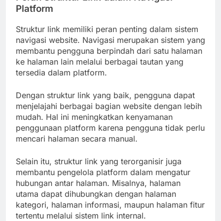
Platform
Struktur link memiliki peran penting dalam sistem
navigasi website. Navigasi merupakan sistem yang
membantu pengguna berpindah dari satu halaman
ke halaman lain melalui berbagai tautan yang
tersedia dalam platform.
Dengan struktur link yang baik, pengguna dapat
menjelajahi berbagai bagian website dengan lebih
mudah. Hal ini meningkatkan kenyamanan
penggunaan platform karena pengguna tidak perlu
mencari halaman secara manual.
Selain itu, struktur link yang terorganisir juga
membantu pengelola platform dalam mengatur
hubungan antar halaman. Misalnya, halaman
utama dapat dihubungkan dengan halaman
kategori, halaman informasi, maupun halaman fitur
tertentu melalui sistem link internal.