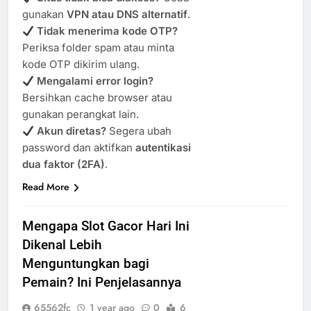
gunakan
VPN atau DNS alternatif
.
Tidak menerima kode OTP?
Periksa folder spam atau minta
kode OTP dikirim ulang.
Mengalami error login?
Bersihkan cache browser atau
gunakan perangkat lain.
Akun diretas?
Segera ubah
password dan aktifkan
autentikasi
dua faktor (2FA)
.
Read More
Mengapa Slot Gacor Hari Ini
Dikenal Lebih
Menguntungkan bagi
Pemain? Ini Penjelasannya
65562fc
1 year ago
0
6