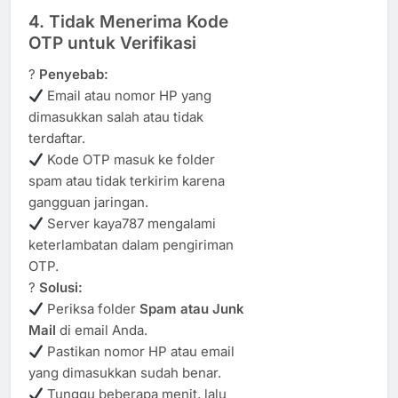
4. Tidak Menerima Kode
OTP untuk Verifikasi
?
Penyebab:
Email atau nomor HP yang
dimasukkan salah atau tidak
terdaftar.
Kode OTP masuk ke folder
spam atau tidak terkirim karena
gangguan jaringan.
Server kaya787 mengalami
keterlambatan dalam pengiriman
OTP.
?
Solusi:
Periksa folder
Spam atau Junk
Mail
di email Anda.
Pastikan nomor HP atau email
yang dimasukkan sudah benar.
Tunggu beberapa menit, lalu