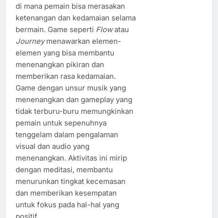
di mana pemain bisa merasakan
ketenangan dan kedamaian selama
bermain. Game seperti
Flow
atau
Journey
menawarkan elemen-
elemen yang bisa membantu
menenangkan pikiran dan
memberikan rasa kedamaian.
Game dengan unsur musik yang
menenangkan dan gameplay yang
tidak terburu-buru memungkinkan
pemain untuk sepenuhnya
tenggelam dalam pengalaman
visual dan audio yang
menenangkan. Aktivitas ini mirip
dengan meditasi, membantu
menurunkan tingkat kecemasan
dan memberikan kesempatan
untuk fokus pada hal-hal yang
positif.