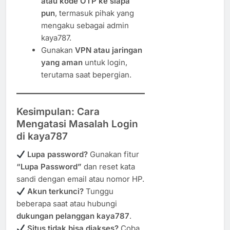
atau kode OTP ke siapa
pun
, termasuk pihak yang
mengaku sebagai admin
kaya787.
Gunakan
VPN atau jaringan
yang aman
untuk login,
terutama saat bepergian.
Kesimpulan: Cara
Mengatasi Masalah Login
di kaya787
Lupa password?
Gunakan fitur
“Lupa Password”
dan reset kata
sandi dengan email atau nomor HP.
Akun terkunci?
Tunggu
beberapa saat atau hubungi
dukungan pelanggan kaya787
.
Situs tidak bisa diakses?
Coba