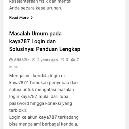
kesejahteraan fisik dan mental
Anda secara keseluruhan.
Read More
Masalah Umum pada
kaya787 Login dan
Solusinya: Panduan Lengkap
65562fc
2 years ago
0
7
mins
Mengalami kendala login di
kaya787? Temukan penyebab dan
solusi untuk mengatasi masalah
login kaya787, mulai dari lupa
password hingga koneksi yang
terblokir.
Login ke akun
kaya787
terkadang
bisa mengalami berbagai kendala,