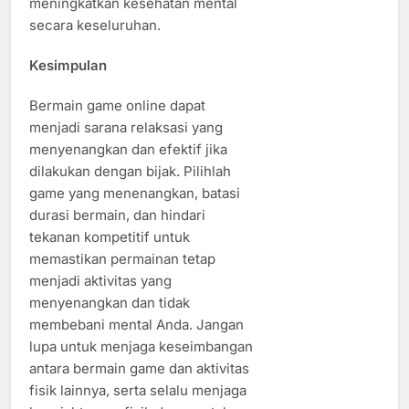
meningkatkan kesehatan mental
secara keseluruhan.
Kesimpulan
Bermain game online dapat
menjadi sarana relaksasi yang
menyenangkan dan efektif jika
dilakukan dengan bijak. Pilihlah
game yang menenangkan, batasi
durasi bermain, dan hindari
tekanan kompetitif untuk
memastikan permainan tetap
menjadi aktivitas yang
menyenangkan dan tidak
membebani mental Anda. Jangan
lupa untuk menjaga keseimbangan
antara bermain game dan aktivitas
fisik lainnya, serta selalu menjaga