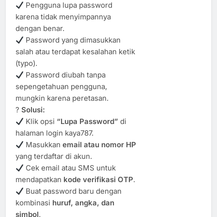
Pengguna lupa password
karena tidak menyimpannya
dengan benar.
Password yang dimasukkan
salah atau terdapat kesalahan ketik
(typo).
Password diubah tanpa
sepengetahuan pengguna,
mungkin karena peretasan.
?
Solusi:
Klik opsi
“Lupa Password”
di
halaman login kaya787.
Masukkan
email atau nomor HP
yang terdaftar di akun.
Cek email atau SMS untuk
mendapatkan
kode verifikasi OTP
.
Buat password baru dengan
kombinasi
huruf, angka, dan
simbol
.