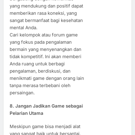
yang mendukung dan positif dapat
memberikan rasa koneksi, yang
sangat bermanfaat bagi kesehatan
mental Anda.
Cari kelompok atau forum game
yang fokus pada pengalaman
bermain yang menyenangkan dan
tidak kompetitif. Ini akan memberi
Anda ruang untuk berbagi
pengalaman, berdiskusi, dan
menikmati game dengan orang lain
tanpa merasa terbebani oleh
persaingan.
8.
Jangan Jadikan Game sebagai
Pelarian Utama
Meskipun game bisa menjadi alat
yang sangat baik untuk bersantai,