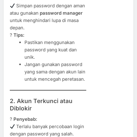
Simpan password dengan aman
atau gunakan
password manager
untuk menghindari lupa di masa
depan.
?
Tips:
Pastikan menggunakan
password yang kuat dan
unik.
Jangan gunakan password
yang sama dengan akun lain
untuk mencegah peretasan.
2. Akun Terkunci atau
Diblokir
?
Penyebab:
Terlalu banyak percobaan login
dengan password yang salah.