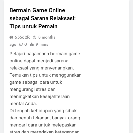
Bermain Game Online
sebagai Sarana Relaksasi:
Tips untuk Pemain
65562fc
8 months
ago
0
9 mins
Pelajari bagaimana bermain game
online dapat menjadi sarana
relaksasi yang menyenangkan.
Temukan tips untuk menggunakan
game sebagai cara untuk
mengurangi stres dan
meningkatkan kesejahteraan
mental Anda.
Di tengah kehidupan yang sibuk
dan penuh tekanan, banyak orang
mencari cara untuk melepaskan
stres dan meredakan ketegangan.